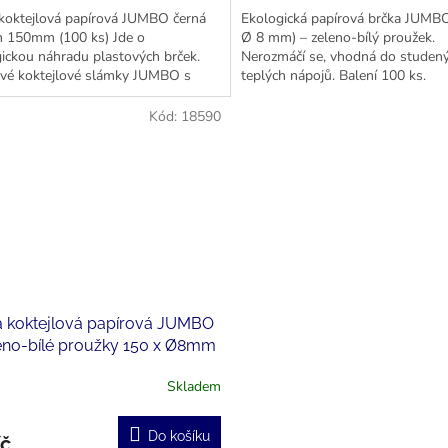
koktejlová papírová JUMBO černá
Ekologická papírová brčka JUMB
150mm (100 ks) Jde o
Ø 8 mm) – zeleno-bílý proužek.
ickou náhradu plastových brček.
Nerozmáčí se, vhodná do studený
ové koktejlové slámky JUMBO s
teplých nápojů. Balení 100 ks.
m potiskem.
Kód:
18590
a koktejlová papírová JUMBO
eno-bílé proužky 150 x Ø8mm
s)
Skladem
Do košíku
Kč