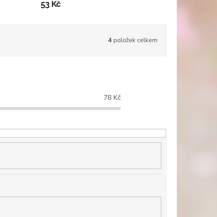
53 Kč
4
položek celkem
78
Kč