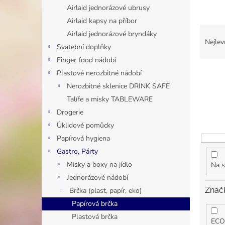
n
Airlaid jednorázové ubrusy
e
Airlaid kapsy na příbor
l
Ř
Airlaid jednorázové bryndáky
a
Nejlev
Svatební doplňky
z
Finger food nádobí
e
n
Plastové nerozbitné nádobí
í
Nerozbitné sklenice DRINK SAFE
p
Talíře a misky TABLEWARE
r
Drogerie
o
Úklidové pomůcky
d
Papírová hygiena
u
k
Gastro, Párty
t
Misky a boxy na jídlo
Na s
ů
Jednorázové nádobí
Znač
Brčka (plast, papír, eko)
Papírová brčka
Plastová brčka
EC