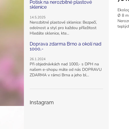
Potisk na nerozbitné plastové
sklenice
Ekolo
Ø 8 mm
14.5.2025
Nerozm
Nerozbitné plastové sklenice: Bezpečí,
teplýc
odolnost a styl pro každou příležitost
Hledáte sklenice, kte...
Doprava zdarma Brno a okolí nad
1000,-
26.1.2024
Při objednávkách nad 1000,- s DPH na
našem e-shopu máte od nás DOPRAVU
ZDARMA v rámci Brna a jeho bl...
Instagram