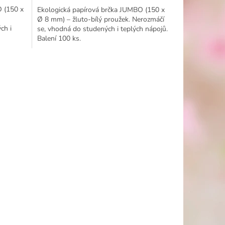
O (150 x
Ekologická papírová brčka JUMBO (150 x
Ø 8 mm) – žluto-bílý proužek. Nerozmáčí
ch i
se, vhodná do studených i teplých nápojů.
Balení 100 ks.