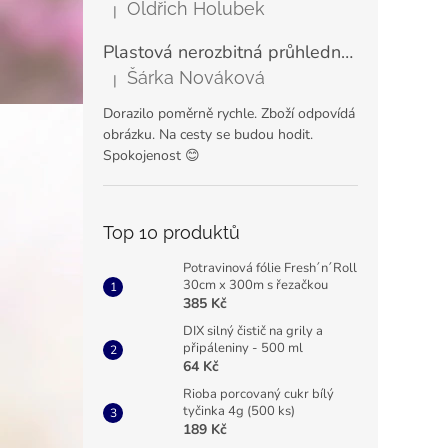
Oldřich Holubek
|
Hodnocení produktu je 5 z 5 hvězdiček.
Plastová nerozbitná průhledná sklenice na šampaňské a prosecco VERONA 180 ml
Šárka Nováková
|
Hodnocení produktu je 5 z 5 hvězdiček.
Dorazilo poměrně rychle. Zboží odpovídá
obrázku. Na cesty se budou hodit.
Spokojenost 😊
Top 10 produktů
Potravinová fólie Fresh´n´Roll
30cm x 300m s řezačkou
385 Kč
DIX silný čistič na grily a
připáleniny - 500 ml
64 Kč
Rioba porcovaný cukr bílý
tyčinka 4g (500 ks)
189 Kč