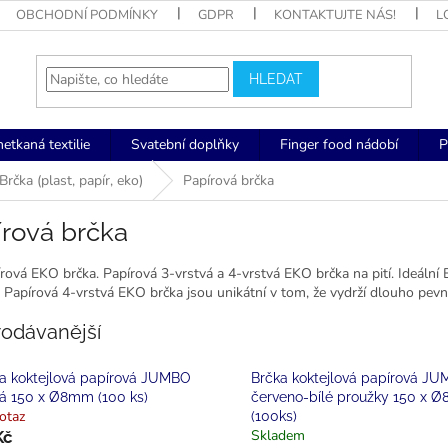
OBCHODNÍ PODMÍNKY
GDPR
KONTAKTUJTE NÁS!
L
HLEDAT
netkaná textilie
Svatební doplňky
Finger food nádobí
P
Brčka (plast, papír, eko)
Papírová brčka
írová brčka
rová EKO brčka. Papírová 3-vrstvá a 4-vrstvá EKO brčka na pití. Ideální 
Papírová 4-vrstvá EKO brčka jsou unikátní v tom, že vydrží dlouho pevn
rodávanější
a koktejlová papírová JUMBO
Brčka koktejlová papírová J
á 150 x Ø8mm (100 ks)
červeno-bílé proužky 150 x 
otaz
(100ks)
Skladem
Kč