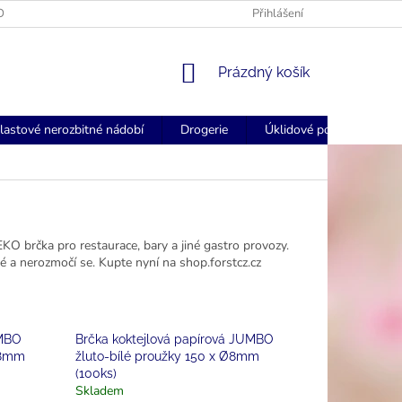
OGOVANÉ UBROUSKY - FORSTCZ
FORSTCZ DOPRAVA ZDARMA NAD
Přihlášení
NÁKUPNÍ
Prázdný košík
KOŠÍK
lastové nerozbitné nádobí
Drogerie
Úklidové pomůcky
EKO brčka pro restaurace, bary a jiné gastro provozy.
é a nerozmočí se. Kupte nyní na shop.forstcz.cz
UMBO
Brčka koktejlová papírová JUMBO
Ø8mm
žluto-bílé proužky 150 x Ø8mm
(100ks)
Skladem