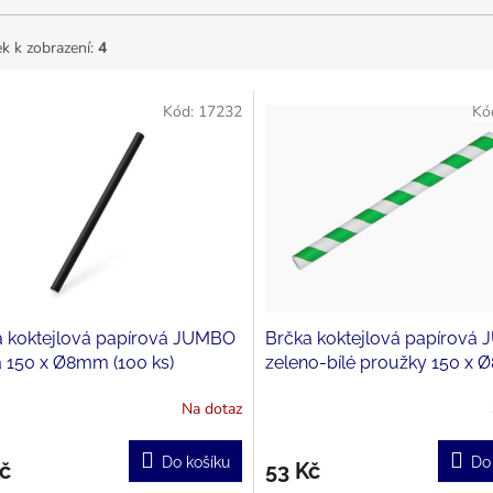
k k zobrazení:
4
Kód:
17232
Kó
a koktejlová papírová JUMBO
Brčka koktejlová papírová
 150 x Ø8mm (100 ks)
zeleno-bílé proužky 150 x
(100ks)
Na dotaz
Do košíku
Do
č
53 Kč