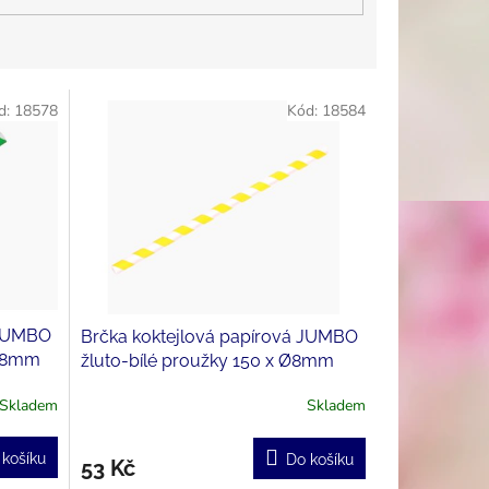
d:
18578
Kód:
18584
 JUMBO
Brčka koktejlová papírová JUMBO
 Ø8mm
žluto-bílé proužky 150 x Ø8mm
(100ks)
Skladem
Skladem
 košíku
Do košíku
53 Kč