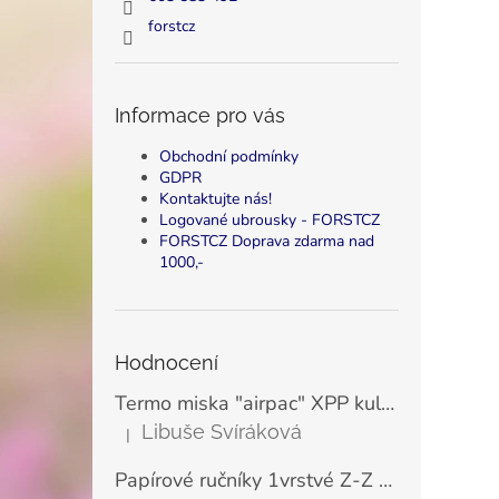
forstcz
Informace pro vás
Obchodní podmínky
GDPR
Kontaktujte nás!
Logované ubrousky - FORSTCZ
FORSTCZ Doprava zdarma nad
1000,-
Hodnocení
Termo miska "airpac" XPP kulatá bílá 500 ml, Ø11,5 cm (25 ks)
Libuše Svíráková
|
Hodnocení produktu je 5 z 5 hvězdiček.
Papírové ručníky 1vrstvé Z-Z zelené LINTEO ECONOMY 23x25 cm (200 ks)