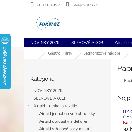
Přejít
603 583 492
info@forstcz.cz
na
obsah
NOVINKY 2026
SLEVOVÉ AKCE!
Airlaid - 
Domů
Gastro, Párty
Jednorázové nádobí
P
Pap
o
Přeskočit
s
Kategorie
kategorie
Papí
t
r
NOVINKY 2026
a
Nejp
SLEVOVÉ AKCE!
n
Airlaid - netkaná textilie
n
Brčk
í
Airlaid jednobarevné ubrousky
čern
p
Airlaid ubrousky s dekorem
Na d
a
37 
Airlaid středové pásy na stůl