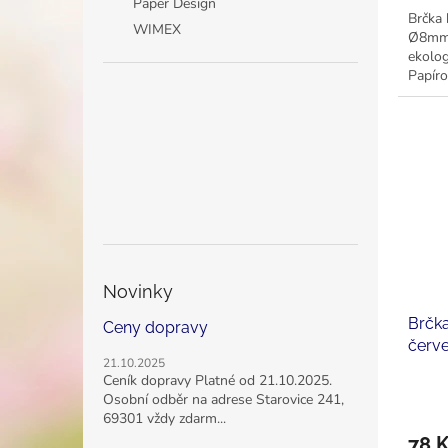
Paper Design
Brčka 
WIMEX
Ø8mm 
ekolog
Papír
černý
Novinky
Brčk
Ceny dopravy
červ
21.10.2025
(100k
Ceník dopravy Platné od 21.10.2025.
Osobní odběr na adrese Starovice 241,
69301 vždy zdarm...
78 