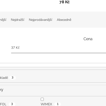
78 Kč
nější
Nejdražší
Nejprodávanější
Abecedně
Cena
37
Kč
kladě
3
ky
OFOL
3
WIMEX
1