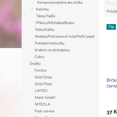
Kompostovatelná eko brčka
Kelímky
Polože
Tácky/Talíře
Příbory/Míchátka/Bodce
V
Tip
ý
Tašky/Sáčky
p
Alobaly/Potravinové folie/Pečící papír
i
Pokladní kotoučky
s
Krabice na dorty/pizzu
p
Cukry
r
o
Značky
d
Forstcz
u
Gold Drop
Brčk
k
Gold Plast
černá
t
LINTEO
ů
Mank GmbH
NITEOLA
Pack service
37 K