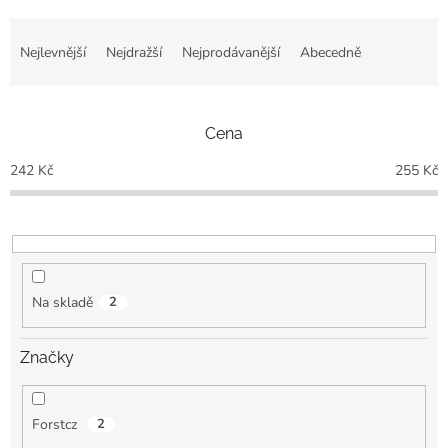
Ř
a
Nejlevnější
Nejdražší
Nejprodávanější
Abecedně
z
e
n
Cena
í
p
242
Kč
255
Kč
r
o
d
u
k
t
Na skladě
2
ů
Značky
Forstcz
2