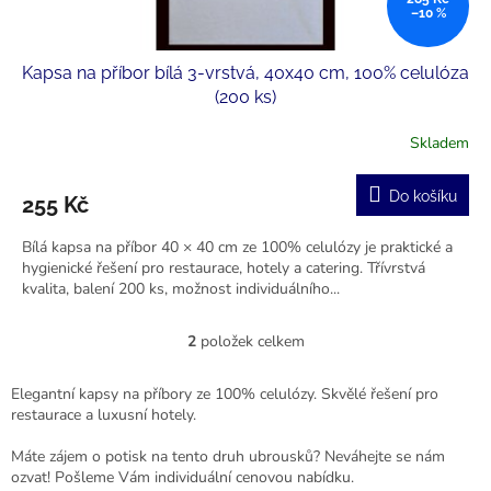
–10 %
Kapsa na příbor bílá 3-vrstvá, 40x40 cm, 100% celulóza
(200 ks)
Skladem
Do košíku
255 Kč
Bílá kapsa na příbor 40 × 40 cm ze 100% celulózy je praktické a
hygienické řešení pro restaurace, hotely a catering. Třívrstvá
kvalita, balení 200 ks, možnost individuálního...
2
položek celkem
O
v
l
Elegantní kapsy na příbory ze 100% celulózy. Skvělé řešení pro
á
restaurace a luxusní hotely.
d
a
Máte zájem o potisk na tento druh ubrousků? Neváhejte se nám
c
ozvat! Pošleme Vám individuální cenovou nabídku.