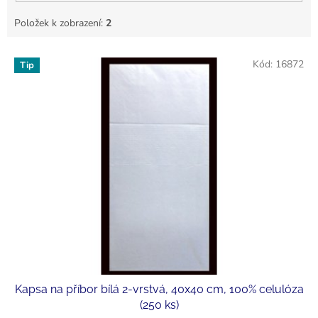
Položek k zobrazení:
2
V
Kód:
16872
Tip
ý
p
i
s
p
r
o
d
u
k
t
ů
Kapsa na příbor bílá 2-vrstvá, 40x40 cm, 100% celulóza
(250 ks)