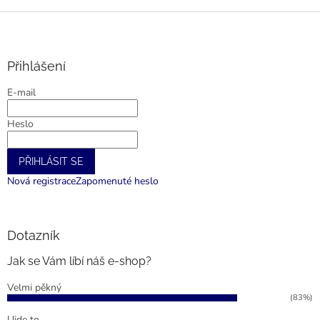
í
p
Z
r
á
v
p
k
a
Přihlášení
y
t
v
E-mail
í
ý
p
Heslo
i
s
u
PŘIHLÁSIT SE
Nová registrace
Zapomenuté heslo
Dotazník
Jak se Vám líbí náš e-shop?
Velmi pěkný
(83%)
Ujde to