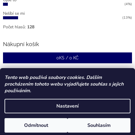
(4%)
Nelíbí se mi
(13%)
Počet hlasů:
128
Nákupní košík
0
KS /
0 KČ
Tento web používá soubory cookies. Dalším
procházením tohoto webu vyjadřujete souhlas s jejich
používáním.
Nastavení
Vytvořil Shoptet
Odmítnout
Souhlasím
Copyright 2026
Forstcz
. Všechna práva vyhrazena.