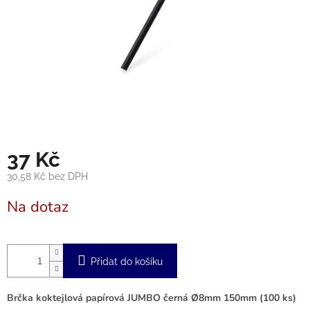
37 Kč
30,58 Kč bez DPH
Měrná
Na dotaz
cena:
Přidat do košíku
Brčka koktejlová papírová JUMBO černá Ø8mm 150mm (100 ks)