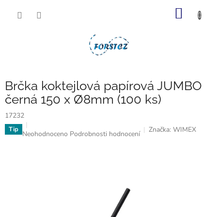
Přejít
NÁKUP
na
obsah
KOŠÍK
Brčka koktejlová papírová JUMBO
černá 150 x Ø8mm (100 ks)
17232
Značka:
WIMEX
Tip
Průměrné
Neohodnoceno
Podrobnosti hodnocení
hodnocení
produktu
je
0,0
z
5
hvězdiček.