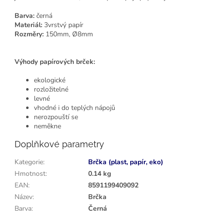
Barva:
černá
Materiál:
3vrstvý papír
Rozměry:
150mm, Ø8mm
Výhody papírových brček:
ekologické
rozložitelné
levné
vhodné i do teplých nápojů
nerozpouští se
neměkne
Doplňkové parametry
Kategorie
:
Brčka (plast, papír, eko)
Hmotnost
:
0.14 kg
EAN
:
8591199409092
Název
:
Brčka
Barva
:
Černá