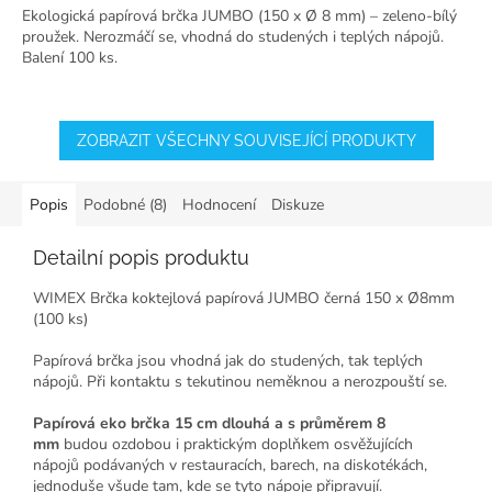
Ekologická papírová brčka JUMBO (150 x Ø 8 mm) – zeleno-bílý
proužek. Nerozmáčí se, vhodná do studených i teplých nápojů.
Balení 100 ks.
ZOBRAZIT VŠECHNY SOUVISEJÍCÍ PRODUKTY
Popis
Podobné (8)
Hodnocení
Diskuze
Detailní popis produktu
WIMEX Brčka koktejlová papírová JUMBO černá 150 x Ø8mm
(100 ks)
Papírová brčka jsou vhodná jak do studených, tak teplých
nápojů. Při kontaktu s tekutinou neměknou a nerozpouští se.
Papírová eko brčka 15 cm dlouhá a s průměrem 8
mm
budou ozdobou i praktickým doplňkem osvěžujících
nápojů podávaných v restauracích, barech, na diskotékách,
jednoduše všude tam, kde se tyto nápoje připravují.