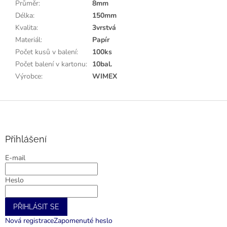
Průměr
:
8mm
Délka
:
150mm
Kvalita
:
3vrstvá
Materiál
:
Papír
Počet kusů v balení
:
100ks
Počet balení v kartonu
:
10bal.
Výrobce
:
WIMEX
Z
á
p
a
Přihlášení
t
E-mail
í
Heslo
PŘIHLÁSIT SE
Nová registrace
Zapomenuté heslo