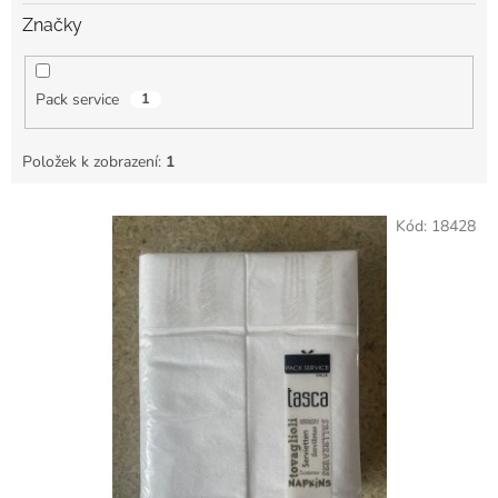
Značky
Pack service
1
Položek k zobrazení:
1
V
Kód:
18428
ý
p
i
s
p
r
o
d
u
k
t