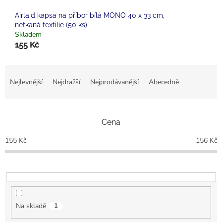
Airlaid kapsa na příbor bílá MONO 40 x 33 cm,
netkaná textilie (50 ks)
Skladem
155 Kč
Ř
a
Nejlevnější
Nejdražší
Nejprodávanější
Abecedně
z
e
n
Cena
í
p
155
Kč
156
Kč
r
o
d
u
k
t
Na skladě
1
ů