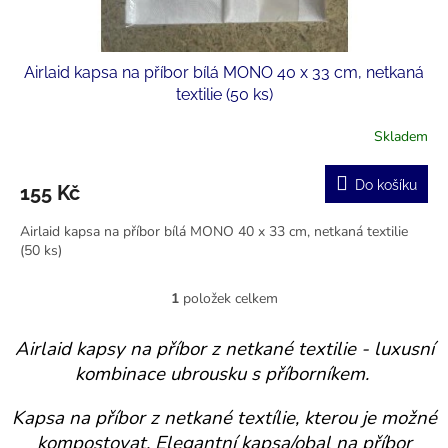
ů
Airlaid kapsa na příbor bílá MONO 40 x 33 cm, netkaná
textilie (50 ks)
Skladem
Do košíku
155 Kč
Airlaid kapsa na příbor bílá MONO 40 x 33 cm, netkaná textilie
(50 ks)
1
položek celkem
O
v
l
Airlaid kapsy na příbor z netkané textilie - luxusní
á
kombinace ubrousku s příborníkem.
d
a
Kapsa na příbor z netkané textílie, kterou je možné
c
í
kompostovat. Elegantní kapsa/obal na příbor