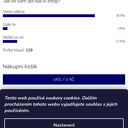
Jak se Vám líbí náš e-shop?
Velmi pěkný
(83%)
Ujde to
(4%)
Nelíbí se mi
(13%)
Počet hlasů:
128
Nákupní košík
0
KS /
0 KČ
Tento web používá soubory cookies. Dalším
procházením tohoto webu vyjadřujete souhlas s jejich
používáním.
Nastavení
Vytvořil Shoptet