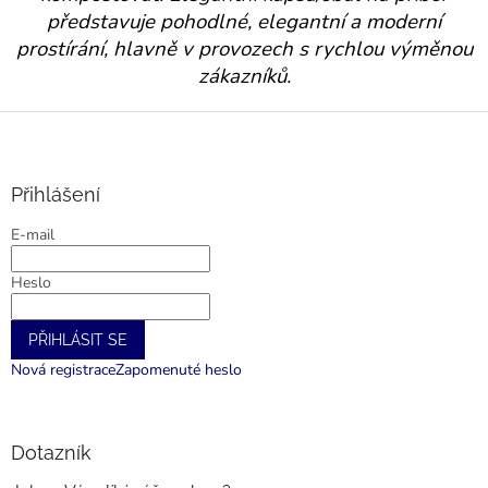
p
představuje pohodlné, elegantní a moderní
r
prostírání, hlavně v provozech s rychlou výměnou
v
zákazníků.
k
y
v
Z
ý
á
p
p
i
a
Přihlášení
s
t
u
E-mail
í
Heslo
PŘIHLÁSIT SE
Nová registrace
Zapomenuté heslo
Dotazník