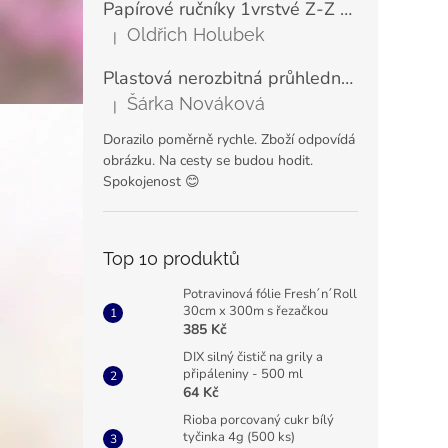
Papírové ručníky 1vrstvé Z-Z zelené LINTEO ECONOMY 23x25 cm (200 ks)
Oldřich Holubek
|
Hodnocení produktu je 5 z 5 hvězdiček.
Plastová nerozbitná průhledná sklenice na šampaňské a prosecco VERONA 180 ml
Šárka Nováková
|
Hodnocení produktu je 5 z 5 hvězdiček.
Dorazilo poměrně rychle. Zboží odpovídá
obrázku. Na cesty se budou hodit.
Spokojenost 😊
Top 10 produktů
Potravinová fólie Fresh´n´Roll
30cm x 300m s řezačkou
385 Kč
DIX silný čistič na grily a
připáleniny - 500 ml
64 Kč
Rioba porcovaný cukr bílý
tyčinka 4g (500 ks)