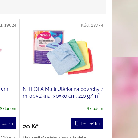
d:
19024
Kód:
18774
8 cm,
NITEOLA Multi Utěrka na povrchy z
mikrovlákna, 30x30 cm, 210 g/m²
Skladem
Skladem
 košíku
Do košíku
20 Kč
 110 g v