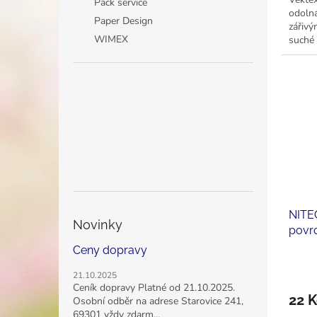
Pack service
odolná
Paper Design
zářivý
WIMEX
suché 
NITE
Novinky
povrc
210 
Ceny dopravy
21.10.2025
Ceník dopravy Platné od 21.10.2025.
22 K
Osobní odběr na adrese Starovice 241,
69301 vždy zdarm...