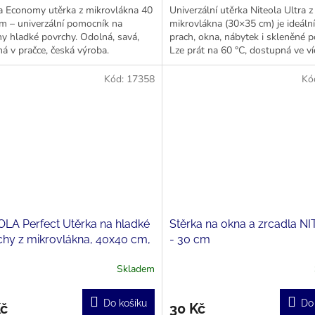
a Economy utěrka z mikrovlákna 40
Univerzální utěrka Niteola Ultra z
m – univerzální pomocník na
mikrovlákna (30×35 cm) je ideáln
y hladké povrchy. Odolná, savá,
prach, okna, nábytek i skleněné p
ná v pračce, česká výroba.
Lze prát na 60 °C, dostupná ve ví
barvách. Český výrobek.
Kód:
17358
Kó
LA Perfect Utěrka na hladké
Stěrka na okna a zrcadla N
hy z mikrovlákna, 40x40 cm,
- 30 cm
g/m²
Skladem
Do košíku
Do
Kč
30 Kč