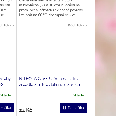
Univerzální utěrka Niteola Multi z
dná pro
mikrovlákna (30 × 30 cm) je ideální na
id v
prach, okna, nábytek i skleněné povrchy.
ích
Lze prát na 60 °C, dostupná ve více
barvách. Český výrobek.
d:
18775
Kód:
18776
ovrchy
NITEOLA Glass Utěrka na sklo a
50
zrcadla z mikrovlákna, 35x35 cm,
260 g/m²
Skladem
Skladem
 košíku
Do košíku
24 Kč