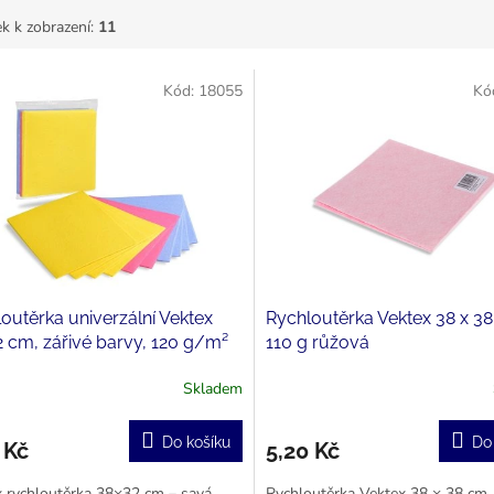
k k zobrazení:
11
Kód:
18055
Kó
outěrka univerzální Vektex
Rychloutěrka Vektex 38 x 3
 cm, zářivé barvy, 120 g/m²
110 g růžová
Skladem
Do košíku
Do
 Kč
5,20 Kč
 rychloutěrka 38×32 cm – savá,
Rychloutěrka Vektex 38 × 38 cm,