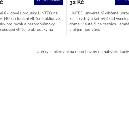
č
32 Kč
né úklidové ubrousky LINTEO na
LINTEO univerzální vlhčené ubro
k (40 ks) Ideální vlhčené úklidové
ks) – rychlý a šetrný úklid všech
ky pro rychlí a bezproblémový
doma, v autě či na cestách. Jemné
 Speciální vlhčené ubrousky na
s příjemnou vůní.
ek.
O
v
Utěrky z mikrovlákna nebo bavlny na nábytek, kuch
l
á
d
a
c
í
p
r
v
k
y
v
ý
p