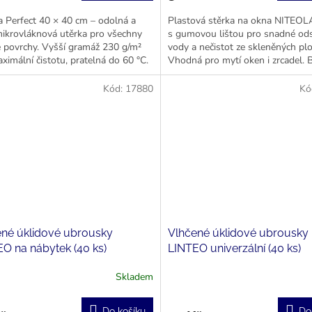
a Perfect 40 × 40 cm – odolná a
Plastová stěrka na okna NITEOL
ikrovláknová utěrka pro všechny
s gumovou lištou pro snadné ods
 povrchy. Vyšší gramáž 230 g/m²
vody a nečistot ze skleněných plo
ximální čistotu, pratelná do 60 °C.
Vhodná pro mytí oken i zrcadel. 
skladových zásob.
Kód:
17880
Kó
ené úklidové ubrousky
Vlhčené úklidové ubrousky
O na nábytek (40 ks)
LINTEO univerzální (40 ks)
Skladem
Do košíku
Do