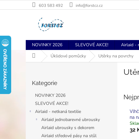
Přejít
603 583 492
info@forstcz.cz
na
obsah
NOVINKY 2026
SLEVOVÉ AKCE!
Airlaid - 
Domů
Úklidové pomůcky
Utěrky na povrchy
P
Utěr
o
Přeskočit
s
Kategorie
kategorie
t
r
NOVINKY 2026
Nejp
a
SLEVOVÉ AKCE!
n
Airlaid - netkaná textilie
Vlhč
n
na n
í
Airlaid jednobarevné ubrousky
Skl
p
Airlaid ubrousky s dekorem
32 
a
Airlaid středové pásy na stůl