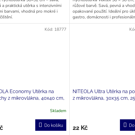
 a praktická utěrka s intenzivními
růžové barvě. Savá, pevná a vho
mi barvami, vhodná pro mokré i
opakované použití. Ideální pro úkl
čištění.
gastro, domácnosti i profesionáln
provozech.
Kód:
18777
Kó
OLA Economy Utěrka na
NITEOLA Ultra Utěrka na p
hy z mikrovlákna, 40x40 cm,
z mikrovlákna, 30x35 cm, 2
g/m²
g/m²
Skladem
Do košíku
Do
č
22 Kč