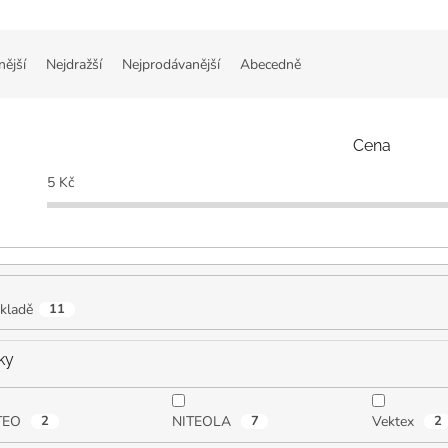
nější
Nejdražší
Nejprodávanější
Abecedně
Cena
5
Kč
kladě
11
ky
TEO
2
NITEOLA
7
Vektex
2