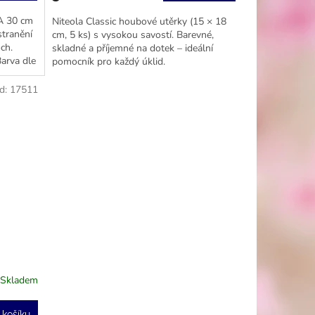
A 30 cm
Niteola Classic houbové utěrky (15 × 18
tranění
cm, 5 ks) s vysokou savostí. Barevné,
ch.
skladné a příjemné na dotek – ideální
Barva dle
pomocník pro každý úklid.
d:
17511
Skladem
 košíku