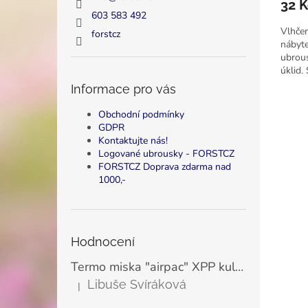
32 K
603 583 492
Vlhče
forstcz
nábyte
ubrous
úklid.
nábyt
Informace pro vás
Obchodní podmínky
GDPR
Kontaktujte nás!
Logované ubrousky - FORSTCZ
FORSTCZ Doprava zdarma nad
1000,-
Hodnocení
Termo miska "airpac" XPP kulatá bílá 500 ml, Ø11,5 cm (25 ks)
Libuše Svíráková
|
Hodnocení produktu je 5 z 5 hvězdiček.