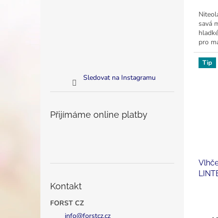
Niteol
savá m
hladké
pro ma
Tip
Sledovat na Instagramu
Přijímáme online platby
Vlhč
LINTE
Kontakt
FORST CZ
info
@
forstcz.cz