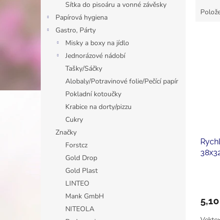
Sítka do pisoáru a vonné závěsky
Polože
Papírová hygiena
Gastro, Párty
V
Misky a boxy na jídlo
ý
Jednorázové nádobí
p
i
Tašky/Sáčky
s
Alobaly/Potravinové folie/Pečící papír
p
Pokladní kotoučky
r
Krabice na dorty/pizzu
o
Cukry
d
u
Značky
Rychl
k
Forstcz
38x32
t
Gold Drop
ů
Gold Plast
LINTEO
Mank GmbH
5,10
NITEOLA
Vektex