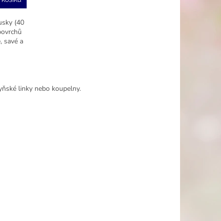
usky (40
 povrchů
, savé a
yňské linky nebo koupelny.