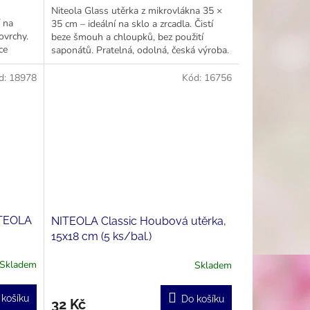
Niteola Glass utěrka z mikrovlákna 35 ×
í na
35 cm – ideální na sklo a zrcadla. Čistí
ovrchy.
beze šmouh a chloupků, bez použití
ce
saponátů. Pratelná, odolná, česká výroba.
d:
18978
Kód:
16756
ITEOLA
NITEOLA Classic Houbová utěrka,
15x18 cm (5 ks/bal.)
Skladem
Skladem
 košíku
Do košíku
32 Kč