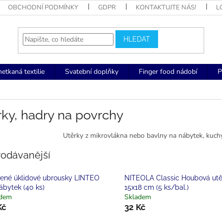
OBCHODNÍ PODMÍNKY
GDPR
KONTAKTUJTE NÁS!
L
HLEDAT
netkaná textilie
Svatební doplňky
Finger food nádobí
P
ky, hadry na povrchy
Utěrky z mikrovlákna nebo bavlny na nábytek, kuch
rodávanější
ené úklidové ubrousky LINTEO
NITEOLA Classic Houbová utě
ábytek (40 ks)
15x18 cm (5 ks/bal.)
adem
Skladem
Kč
32 Kč