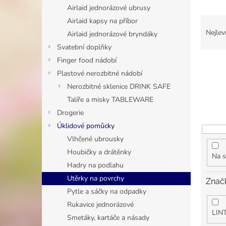
n
Airlaid jednorázové ubrusy
e
Ř
Airlaid kapsy na příbor
l
a
Nejlev
Airlaid jednorázové bryndáky
z
Svatební doplňky
e
Finger food nádobí
n
Plastové nerozbitné nádobí
í
p
Nerozbitné sklenice DRINK SAFE
r
Talíře a misky TABLEWARE
o
Drogerie
d
Úklidové pomůcky
u
Vlhčené ubrousky
k
Houbičky a drátěnky
t
Na s
ů
Hadry na podlahu
Utěrky na povrchy
Znač
Pytle a sáčky na odpadky
Rukavice jednorázové
LIN
Smetáky, kartáče a násady