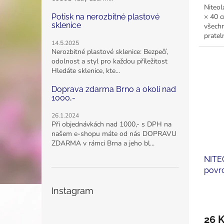
Niteol
× 40 c
Potisk na nerozbitné plastové
sklenice
všechn
pratel
14.5.2025
Nerozbitné plastové sklenice: Bezpečí,
odolnost a styl pro každou příležitost
Hledáte sklenice, kte...
Doprava zdarma Brno a okolí nad
1000,-
26.1.2024
Při objednávkách nad 1000,- s DPH na
našem e-shopu máte od nás DOPRAVU
ZDARMA v rámci Brna a jeho bl...
NITEO
povrc
230 
Instagram
26 