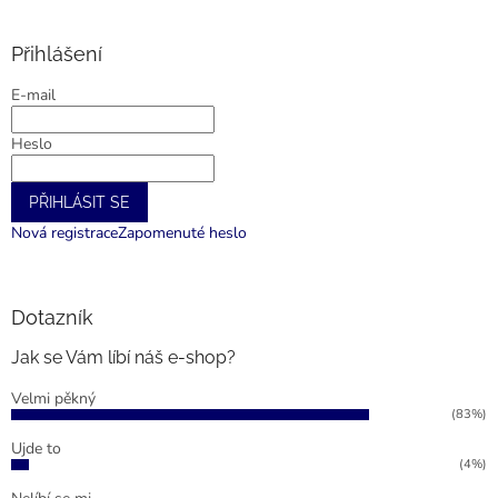
á
p
p
r
a
Přihlášení
v
t
k
E-mail
í
y
v
Heslo
ý
p
i
PŘIHLÁSIT SE
s
u
Nová registrace
Zapomenuté heslo
Dotazník
Jak se Vám líbí náš e-shop?
Velmi pěkný
(83%)
Ujde to
(4%)