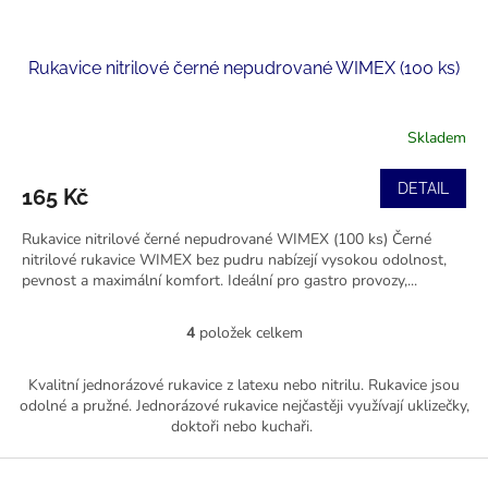
Rukavice nitrilové černé nepudrované WIMEX (100 ks)
Skladem
DETAIL
165 Kč
Rukavice nitrilové černé nepudrované WIMEX (100 ks) Černé
nitrilové rukavice WIMEX bez pudru nabízejí vysokou odolnost,
pevnost a maximální komfort. Ideální pro gastro provozy,...
4
položek celkem
O
v
l
Kvalitní jednorázové rukavice z latexu nebo nitrilu. Rukavice jsou
á
odolné a pružné. Jednorázové rukavice nejčastěji využívají uklizečky,
d
doktoři nebo kuchaři.
a
c
Z
í