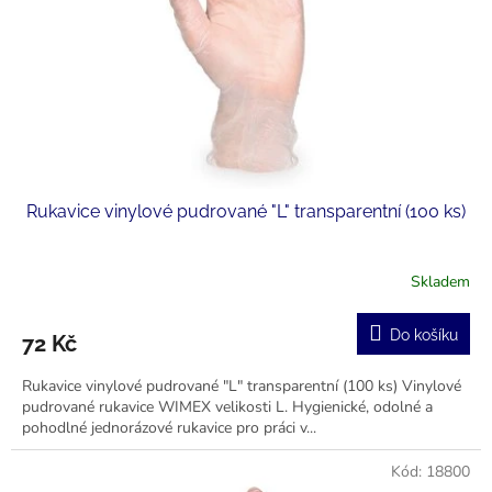
o
d
u
k
t
ů
Rukavice vinylové pudrované "L" transparentní (100 ks)
Skladem
Do košíku
72 Kč
Rukavice vinylové pudrované "L" transparentní (100 ks) Vinylové
pudrované rukavice WIMEX velikosti L. Hygienické, odolné a
pohodlné jednorázové rukavice pro práci v...
Kód:
18800