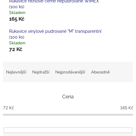
Rukavice nitrilové černé nepudrované WIMEX
(100 ks)
Skladem
165 Kč
Rukavice vinylové pudrované "M" transparentní
(100 ks)
Skladem
72 Kč
Ř
a
Nejlevnější
Nejdražší
Nejprodávanější
Abecedně
z
e
n
Cena
í
p
72
Kč
165
Kč
r
o
d
u