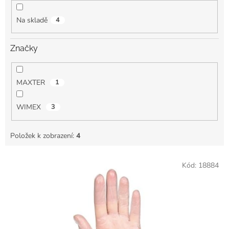
k
t
Na skladě
4
ů
Značky
MAXTER
1
WIMEX
3
Položek k zobrazení:
4
V
Kód:
18884
ý
p
i
s
p
r