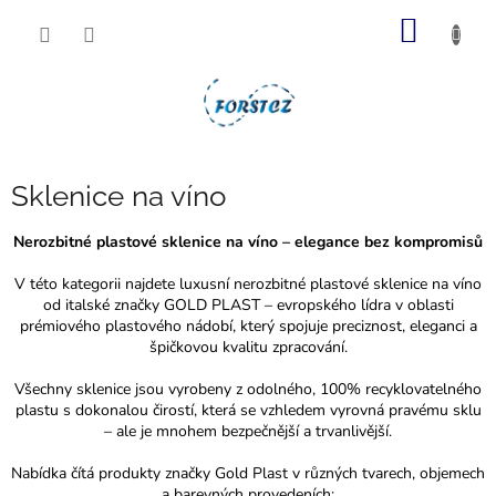
Přejít
NÁKUP
na
obsah
KOŠÍK
Sklenice na víno
Nerozbitné plastové sklenice na víno – elegance bez kompromisů
V této kategorii najdete luxusní nerozbitné plastové sklenice na víno
od italské značky GOLD PLAST – evropského lídra v oblasti
prémiového plastového nádobí, který spojuje preciznost, eleganci a
špičkovou kvalitu zpracování.
Všechny sklenice jsou vyrobeny z odolného, 100% recyklovatelného
plastu s dokonalou čirostí, která se vzhledem vyrovná pravému sklu
– ale je mnohem bezpečnější a trvanlivější.
Nabídka čítá produkty značky Gold Plast v různých tvarech, objemech
a barevných provedeních: