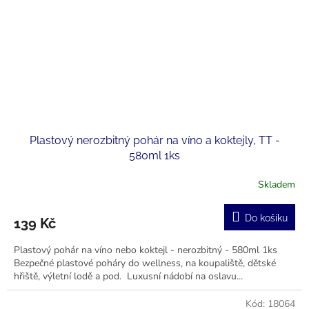
Plastový nerozbitný pohár na víno a koktejly, TT -
580ml 1ks
Skladem
Průměrné
hodnocení
produktu
Do košíku
139 Kč
je
5,0
Plastový pohár na víno nebo koktejl - nerozbitný - 580ml 1ks
z
Bezpečné plastové poháry do wellness, na koupaliště, dětské
5
hřiště, výletní lodě a pod. Luxusní nádobí na oslavu...
hvězdiček.
Kód:
18064