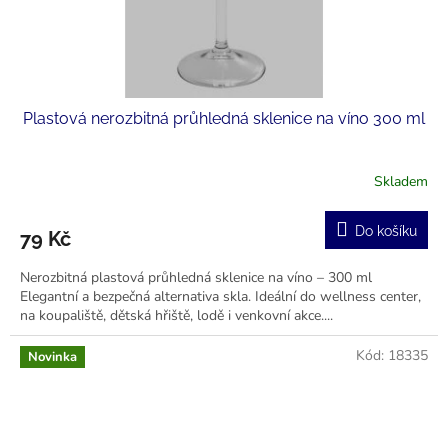
Plastová nerozbitná průhledná sklenice na víno 300 ml
Skladem
Průměrné
hodnocení
produktu
Do košíku
79 Kč
je
5,0
Nerozbitná plastová průhledná sklenice na víno – 300 ml
z
Elegantní a bezpečná alternativa skla. Ideální do wellness center,
5
na koupaliště, dětská hřiště, lodě i venkovní akce....
hvězdiček.
Kód:
18335
Novinka