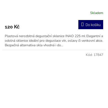
Skladem
Průměrné
hodnocení
produktu
Do košíku
120 Kč
je
5,0
Plastová nerozbitná degustační sklenice INAO 225 ml Elegantní a
z
odolná sklenice ideální pro degustace vín, oslavy či venkovní akce.
5
Bezpečná alternativa skla vhodná i do...
hvězdiček.
Kód:
17847