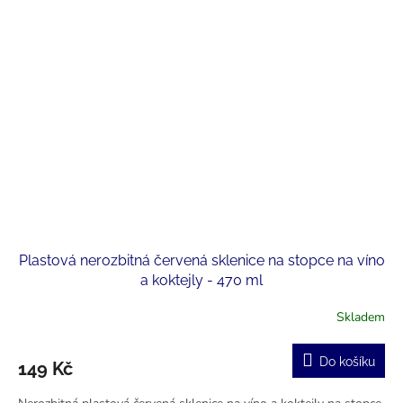
Plastová nerozbitná červená sklenice na stopce na víno
a koktejly - 470 ml
Skladem
Průměrné
hodnocení
produktu
Do košíku
149 Kč
je
5,0