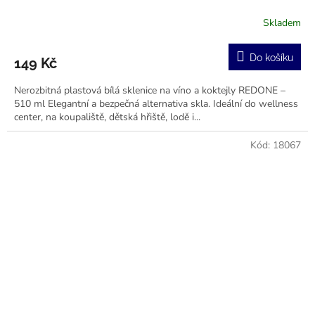
Skladem
Průměrné
hodnocení
produktu
Do košíku
149 Kč
je
5,0
Nerozbitná plastová bílá sklenice na víno a koktejly REDONE –
z
510 ml Elegantní a bezpečná alternativa skla. Ideální do wellness
5
center, na koupaliště, dětská hřiště, lodě i...
hvězdiček.
Kód:
18067