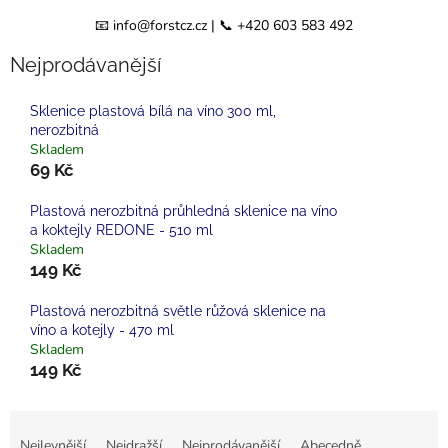
📧 info@forstcz.cz | 📞 +420 603 583 492
Nejprodávanější
Sklenice plastová bílá na víno 300 ml,
nerozbitná
Skladem
69 Kč
Plastová nerozbitná průhledná sklenice na víno
a koktejly REDONE - 510 ml
Skladem
149 Kč
Plastová nerozbitná světle růžová sklenice na
víno a kotejly - 470 ml
Skladem
149 Kč
Ř
a
Nejlevnější
Nejdražší
Nejprodávanější
Abecedně