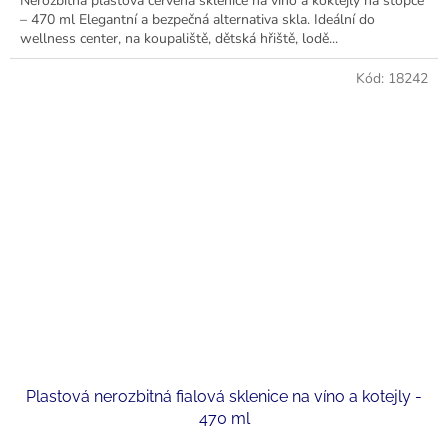
Nerozbitná plastová červená sklenice na víno a koktejly na stopce
z
– 470 ml Elegantní a bezpečná alternativa skla. Ideální do
5
wellness center, na koupaliště, dětská hřiště, lodě...
hvězdiček.
Kód:
18242
Plastová nerozbitná fialová sklenice na víno a kotejly -
470 ml