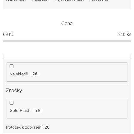
z
e
n
Cena
í
p
69
Kč
210
Kč
r
o
d
u
k
t
Na skladě
26
ů
Značky
Gold Plast
26
Položek k zobrazení:
26