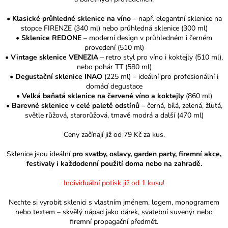
•
Klasické průhledné sklenice na víno
– např. elegantní sklenice na
stopce FIRENZE (340 ml) nebo průhledná sklenice (300 ml)
•
Sklenice REDONE
– moderní design v průhledném i černém
provedení (510 ml)
•
Vintage sklenice VENEZIA
– retro styl pro víno i koktejly (510 ml),
nebo pohár TT (580 ml)
•
Degustační sklenice INAO
(225 ml) – ideální pro profesionální i
domácí degustace
•
Velká baňatá sklenice na červené víno a koktejly
(860 ml)
•
Barevné sklenice v celé paletě odstínů
– černá, bílá, zelená, žlutá,
světle růžová, starorůžová, tmavě modrá a další (470 ml)
Ceny začínají již od 79 Kč za kus.
Sklenice jsou ideální
pro svatby, oslavy, garden party, firemní akce,
festivaly i každodenní použití doma nebo na zahradě.
Individuální potisk již od 1 kusu!
Nechte si vyrobit sklenici s vlastním jménem, logem, monogramem
nebo textem – skvělý nápad jako dárek, svatební suvenýr nebo
firemní propagační předmět.