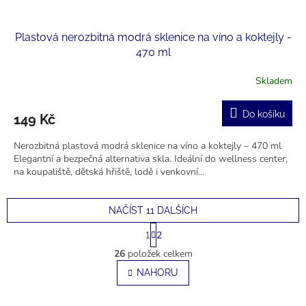
Plastová nerozbitná modrá sklenice na víno a koktejly -
470 ml
Skladem
Do košíku
149 Kč
Nerozbitná plastová modrá sklenice na víno a koktejly – 470 ml
Elegantní a bezpečná alternativa skla. Ideální do wellness center,
na koupaliště, dětská hřiště, lodě i venkovní...
NAČÍST 11 DALŠÍCH
S
1
2
t
O
r
26
položek celkem
v
á
l
NAHORU
n
á
k
o
d