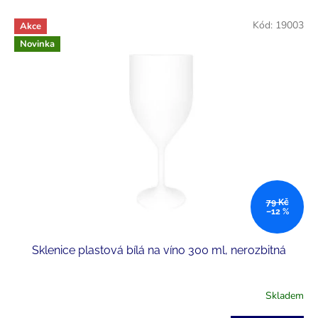
V
Kód:
19003
Akce
ý
Novinka
p
i
s
p
r
o
d
u
k
t
ů
79 Kč
–12 %
Sklenice plastová bílá na víno 300 ml, nerozbitná
Skladem