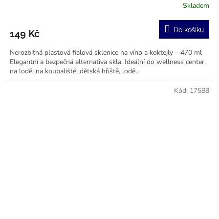
Skladem
Průměrné
hodnocení
produktu
Do košíku
149 Kč
je
5,0
Nerozbitná plastová fialová sklenice na víno a koktejly – 470 ml
z
Elegantní a bezpečná alternativa skla. Ideální do wellness center,
5
na lodě, na koupaliště, dětská hřiště, lodě...
hvězdiček.
Kód:
17588