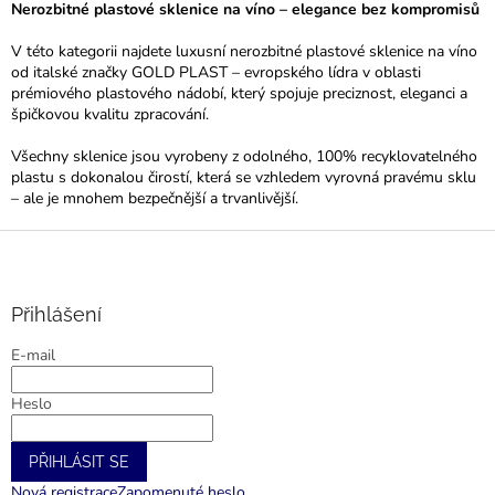
v
a
Nerozbitné plastové sklenice na víno – elegance bez kompromisů
á
c
n
í
V této kategorii najdete luxusní nerozbitné plastové sklenice na víno
í
p
od italské značky GOLD PLAST – evropského lídra v oblasti
r
prémiového plastového nádobí, který spojuje preciznost, eleganci a
v
špičkovou kvalitu zpracování.
k
y
Všechny sklenice jsou vyrobeny z odolného, 100% recyklovatelného
v
plastu s dokonalou čirostí, která se vzhledem vyrovná pravému sklu
ý
– ale je mnohem bezpečnější a trvanlivější.
p
Z
i
s
á
u
p
a
Přihlášení
t
E-mail
í
Heslo
PŘIHLÁSIT SE
Nová registrace
Zapomenuté heslo