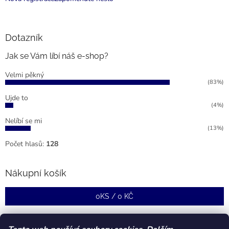
Dotazník
Jak se Vám líbí náš e-shop?
Velmi pěkný
(83%)
Ujde to
(4%)
Nelíbí se mi
(13%)
Počet hlasů:
128
Nákupní košík
0
KS /
0 KČ