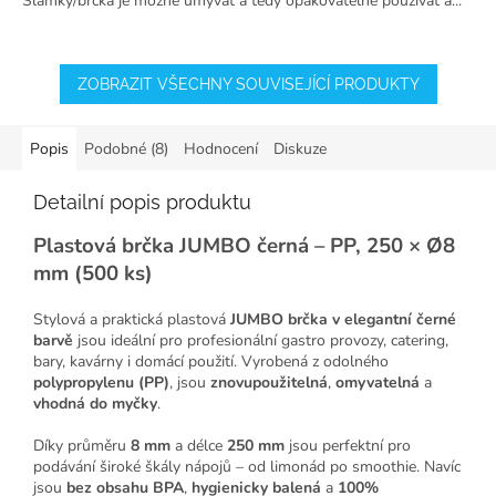
Slámky/brčka je možné umývat a tedy opakovatelně používat a...
hvězdiček.
ZOBRAZIT VŠECHNY SOUVISEJÍCÍ PRODUKTY
Popis
Podobné (8)
Hodnocení
Diskuze
Detailní popis produktu
Plastová brčka JUMBO černá – PP, 250 × Ø8
mm (500 ks)
Stylová a praktická plastová
JUMBO brčka v elegantní černé
barvě
jsou ideální pro profesionální gastro provozy, catering,
bary, kavárny i domácí použití. Vyrobená z odolného
polypropylenu (PP)
, jsou
znovupoužitelná
,
omyvatelná
a
vhodná do myčky
.
Díky průměru
8 mm
a délce
250 mm
jsou perfektní pro
podávání široké škály nápojů – od limonád po smoothie. Navíc
jsou
bez obsahu BPA
,
hygienicky balená
a
100%