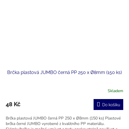
Brčka plastová JUMBO černá PP 250 x Ø8mm (150 ks)
Skladem
Průměrné
hodnocení
produktu
48 Kč
Do košíku
je
5,0
Brčka plastová JUMBO černá PP 250 x Ø8mm (150 ks) Plastové
z
brčka černé JUMBO vyrobené z kvalitního PP materiálu.
5