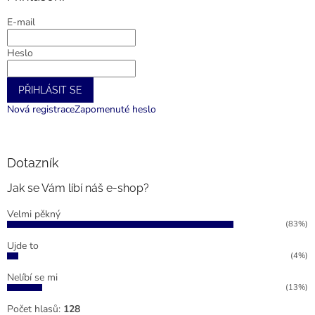
t
E-mail
í
Heslo
PŘIHLÁSIT SE
Nová registrace
Zapomenuté heslo
Dotazník
Jak se Vám líbí náš e-shop?
Velmi pěkný
(83%)
Ujde to
(4%)
Nelíbí se mi
(13%)
Počet hlasů:
128