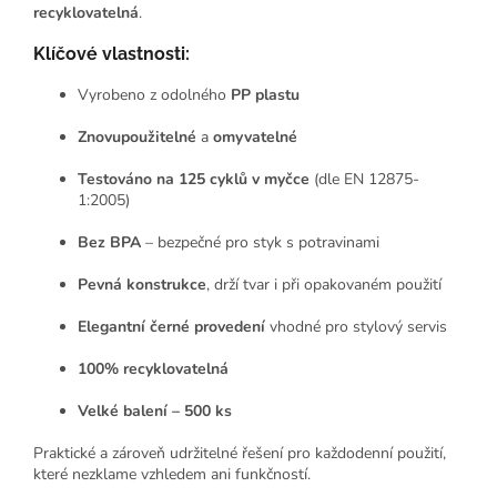
recyklovatelná
.
Klíčové vlastnosti:
Vyrobeno z odolného
PP plastu
Znovupoužitelné
a
omyvatelné
Testováno na 125 cyklů v myčce
(dle EN 12875-
1:2005)
Bez BPA
– bezpečné pro styk s potravinami
Pevná konstrukce
, drží tvar i při opakovaném použití
Elegantní černé provedení
vhodné pro stylový servis
100% recyklovatelná
Velké balení – 500 ks
Praktické a zároveň udržitelné řešení pro každodenní použití,
které nezklame vzhledem ani funkčností.