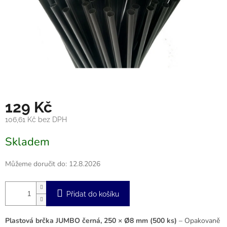
129 Kč
106,61 Kč bez DPH
Měrná
Skladem
cena:
Můžeme doručit do:
12.8.2026
Přidat do košíku
Plastová brčka JUMBO černá, 250 × Ø8 mm (500 ks)
– Opakovaně