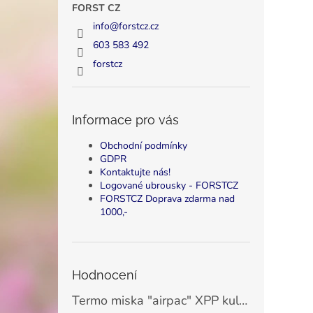
FORST CZ
info
@
forstcz.cz
603 583 492
forstcz
Informace pro vás
Obchodní podmínky
GDPR
Kontaktujte nás!
Logované ubrousky - FORSTCZ
FORSTCZ Doprava zdarma nad
1000,-
Hodnocení
Termo miska "airpac" XPP kulatá bílá 500 ml, Ø11,5 cm (25 ks)