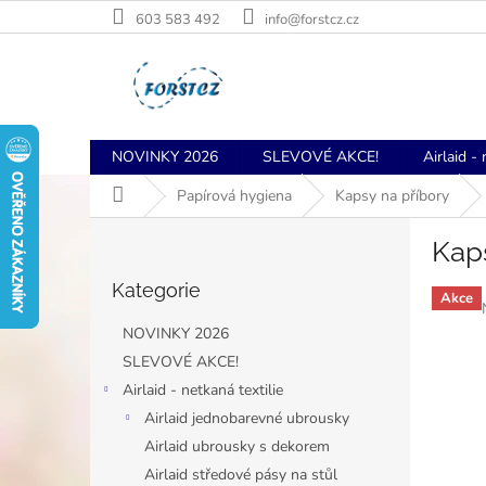
Přejít
603 583 492
info@forstcz.cz
na
obsah
NOVINKY 2026
SLEVOVÉ AKCE!
Airlaid - 
Domů
Papírová hygiena
Kapsy na příbory
P
Kaps
o
Přeskočit
s
Kategorie
kategorie
t
Akce
r
NOVINKY 2026
a
SLEVOVÉ AKCE!
n
Airlaid - netkaná textilie
n
í
Airlaid jednobarevné ubrousky
p
Airlaid ubrousky s dekorem
a
Airlaid středové pásy na stůl