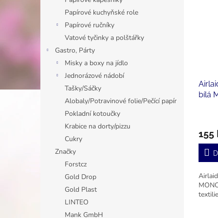
Papírové kuchyňské role
Papírové ručníky
Vatové tyčinky a polštářky
Gastro, Párty
Misky a boxy na jídlo
Jednorázové nádobí
Airla
Tašky/Sáčky
bílá
Alobaly/Potravinové folie/Pečící papír
netkan
Pokladní kotoučky
Krabice na dorty/pizzu
155 
Cukry
Značky
D
Forstcz
Airlai
Gold Drop
MONO 
Gold Plast
textili
LINTEO
Mank GmbH