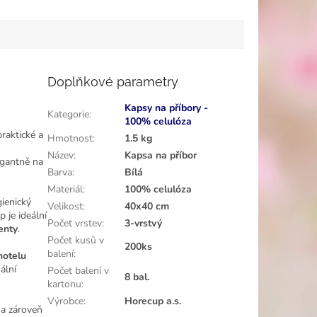
zahrádky. Rozměr kapsičky
olyethylenová
25x11 cm....
...
Doplňkové parametry
Kapsy na příbory -
Kategorie
:
100% celulóza
raktické a
Hmotnost
:
1.5 kg
Název
:
Kapsa na příbor
egantně na
Barva
:
Bílá
Materiál
:
100% celulóza
gienický
Velikost
:
40x40 cm
 je ideální
Počet vrstev
:
3-vrstvý
enty
.
Počet kusů v
200ks
balení
:
hotelu
ální
Počet balení v
8 bal.
kartonu
:
Výrobce
:
Horecup a.s.
 a zároveň