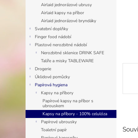
n
Airlaid jednorázové ubrusy
e
Airlaid kapsy na příbor
l
Airlaid jednorázové bryndáky
Svatební doplňky
Finger food nádobí
Plastové nerozbitné nádobí
Nerozbitné sklenice DRINK SAFE
Talíře a misky TABLEWARE
Drogerie
Úklidové pomůcky
Papírová hygiena
Kapsy na příbory
Papírové kapsy na příbor s
ubrouskem
Kapsy na příbory - 100% celulóza
Papírové ubrousky
Souvi
Toaletní papír
Papírové kapesníky