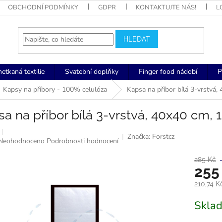
OBCHODNÍ PODMÍNKY
GDPR
KONTAKTUJTE NÁS!
L
HLEDAT
netkaná textilie
Svatební doplňky
Finger food nádobí
P
Kapsy na příbory - 100% celulóza
Kapsa na příbor bílá 3-vrstvá,
a na příbor bílá 3-vrstvá, 40x40 cm, 
Značka:
Forstcz
Průměrné
Neohodnoceno
Podrobnosti hodnocení
hodnocení
produktu
285 Kč
255
je
0,0
210,74 
z
5
Měrná
Skla
hvězdiček.
cena: