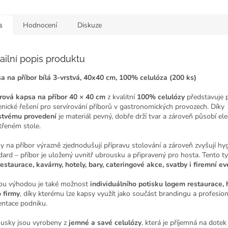
Praktické a hygienické řešení
uzavřená
pro...
papírovo/p
kapsička na
s
Hodnocení
Diskuze
ailní popis produktu
a na příbor bílá 3-vrstvá, 40x40 cm, 100% celulóza (200 ks)
rová kapsa na příbor 40 × 40 cm
z kvalitní
100% celulózy
představuje p
enické řešení pro servírování příborů v gastronomických provozech. Díky
rstvému provedení
je materiál pevný, dobře drží tvar a zároveň působí el
třeném stole.
y na příbor výrazně zjednodušují přípravu stolování a zároveň zvyšují hy
dard – příbor je uložený uvnitř ubrousku a připravený pro hosta. Tento typ
restaurace, kavárny, hotely, bary, cateringové akce, svatby i firemní ev
ou výhodou je také možnost
individuálního potisku logem restaurace, 
 firmy
, díky kterému lze kapsy využít jako součást brandingu a profesion
entace podniku.
usky jsou vyrobeny z
jemné a savé celulózy
, která je příjemná na dotek