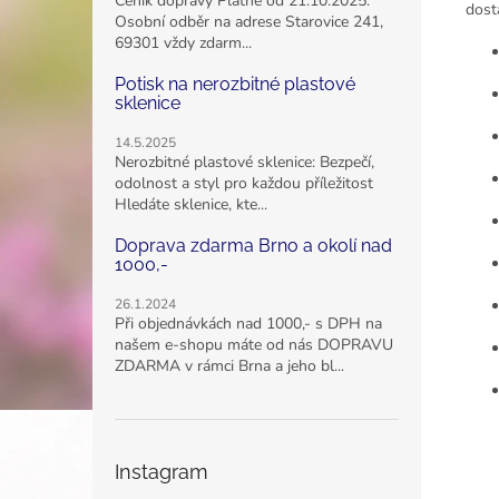
Ceník dopravy Platné od 21.10.2025.
dost
Osobní odběr na adrese Starovice 241,
69301 vždy zdarm...
Potisk na nerozbitné plastové
sklenice
14.5.2025
Nerozbitné plastové sklenice: Bezpečí,
odolnost a styl pro každou příležitost
Hledáte sklenice, kte...
Doprava zdarma Brno a okolí nad
1000,-
26.1.2024
Při objednávkách nad 1000,- s DPH na
našem e-shopu máte od nás DOPRAVU
ZDARMA v rámci Brna a jeho bl...
Instagram