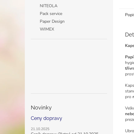
NITEOLA
Pack service
Popi
Paper Design
WIMEX
Det
Kaps
Papí
hygi
třív
pros
Kaps
stan
pro
Novinky
Velk
nebo
Ceny dopravy
prez
21.10.2025
Ubro