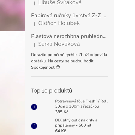
Libuše Svíráková
|
Hodnocení produktu je 5 z 5 hvězdiček.
Papírové ručníky 1vrstvé Z-Z zelené LINTEO ECONOMY 23x25 cm (200 ks)
Oldřich Holubek
|
Hodnocení produktu je 5 z 5 hvězdiček.
Plastová nerozbitná průhledná sklenice na šampaňské a prosecco VERONA 180 ml
Šárka Nováková
|
Hodnocení produktu je 5 z 5 hvězdiček.
Dorazilo poměrně rychle. Zboží odpovídá
obrázku. Na cesty se budou hodit.
Spokojenost 😊
Top 10 produktů
Potravinová fólie Fresh´n´Roll
30cm x 300m s řezačkou
385 Kč
DIX silný čistič na grily a
připáleniny - 500 ml
64 Kč