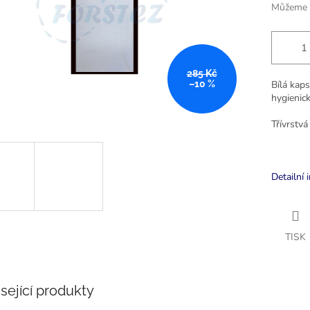
Můžeme d
285 Kč
–10 %
Bílá kap
hygienick
Třívrstvá
Detailní 
TISK
sející produkty