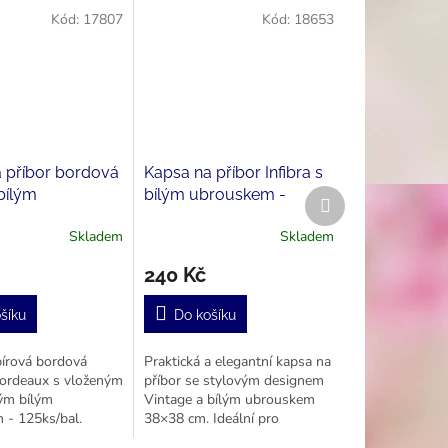
Kód:
17807
Kód:
18653
 příbor bordová
Kapsa na příbor Infibra s
 bílým
bílým ubrouskem -
Další
produkt
em - Bordeaux
Vintage (125 ks)
Skladem
Skladem
240 Kč
šíku
Do košíku
pírová bordová
Praktická a elegantní kapsa na
Bordeaux s vloženým
příbor se stylovým designem
ým bílým
Vintage a bílým ubrouskem
 - 125ks/bal.
38×38 cm. Ideální pro
litní zpevněná a
restaurace, kavárny i letní