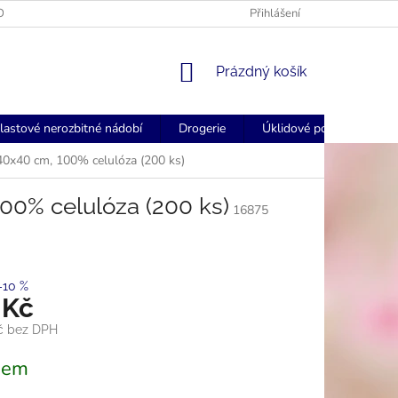
OGOVANÉ UBROUSKY - FORSTCZ
FORSTCZ DOPRAVA ZDARMA NAD
Přihlášení
NÁKUPNÍ
Prázdný košík
KOŠÍK
lastové nerozbitné nádobí
Drogerie
Úklidové pomůcky
 40x40 cm, 100% celulóza (200 ks)
100% celulóza (200 ks)
16875
–10 %
 Kč
Kč bez DPH
dem