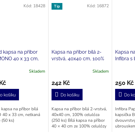
Kód:
18428
Kód:
16872
Tip
id kapsa na příbor
Kapsa na příbor bílá 2-
Kapsa na
 MONO 40 x 33 cm,
vrstvá, 40x40 cm, 100%
Infibra s
á textilie (50 ks)
celulóza (250 ks)
ubrousk
Skladem
Skladem
(125 ks)
Kč
242 Kč
250 Kč
o košíku
Do košíku
Do ko
d kapsa na příbor bílá
Kapsa na příbor bílá 2-vrstvá,
Infibra Pa
40 x 33 cm, netkaná
40x40 cm, 100% celulóza
kapsička 
e (50 ks)
(250 ks) Bílá kapsa na příbor
dvouvrstv
40 × 40 cm ze 100% celulózy
ubrouskem
ve dvouvrstvé kvalitě.
Vysoce kva