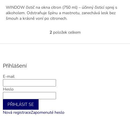
WINDOW čistič na okna citron (750 ml) – účinný čisticí sprej s
alkoholem. Odstraňuje špínu a mastnotu, zanechává lesk bez
šmouh a krásně voní po citronech.
2
položek celkem
O
v
l
Z
á
á
d
p
a
a
Přihlášení
c
t
í
E-mail
í
p
r
Heslo
v
k
y
PŘIHLÁSIT SE
v
ý
Nová registrace
Zapomenuté heslo
p
i
s