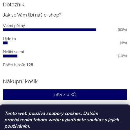
u
Dotazník
Jak se Vám líbí náš e-shop?
Velmi pěkný
(83%)
Ujde to
(4%)
Nelíbí se mi
(13%)
Počet hlasů:
128
Nákupní košík
0
KS /
0 KČ
Tento web používá soubory cookies. Dalším
procházením tohoto webu vyjadřujete souhlas s jejich
používáním.