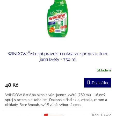
r
u
o
k
d
t
u
ů
k
t
ů
WINDOW Čistící přípravek na okna ve spreji s octem,
jarní květy - 750 ml
Skladem
Do košíku
48 Kč
WINDOW čistič na okna s vůní jarních květů (750 ml) – účinný
sprej s octem a alkoholem. Dokonale čistí skla, zrcadla, chrom a
obklady. Beze šmouh, svěží vůně, výborná cena.
Kód:
18572