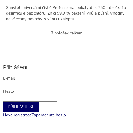
Sanytol univerzální čistič Professional eukalyptus 750 ml – čistí a
dezinfikuje bez chlóru. Zničí 99,9 % bakterií, virů a plísní. Vhodný
na všechny povrchy, s vůní eukalyptu.
2
položek celkem
O
v
l
Z
á
á
d
p
a
a
Přihlášení
c
t
í
E-mail
í
p
r
Heslo
v
k
y
PŘIHLÁSIT SE
v
ý
Nová registrace
Zapomenuté heslo
p
i
s