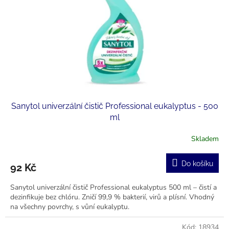
r
u
o
k
d
t
u
ů
k
t
ů
Sanytol univerzální čistič Professional eukalyptus - 500
ml
Skladem
Do košíku
92 Kč
Sanytol univerzální čistič Professional eukalyptus 500 ml – čistí a
dezinfikuje bez chlóru. Zničí 99,9 % bakterií, virů a plísní. Vhodný
na všechny povrchy, s vůní eukalyptu.
Kód:
18934