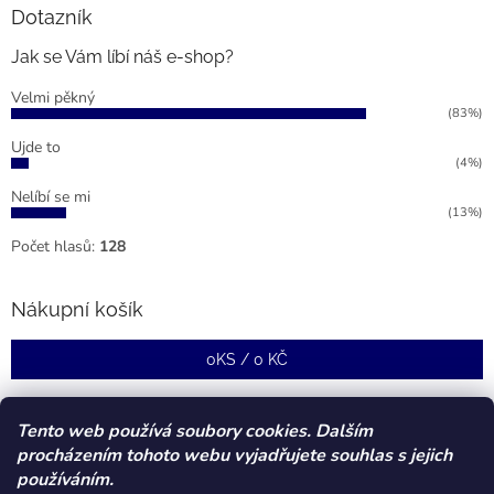
u
Dotazník
Jak se Vám líbí náš e-shop?
Velmi pěkný
(83%)
Ujde to
(4%)
Nelíbí se mi
(13%)
Počet hlasů:
128
Nákupní košík
0
KS /
0 KČ
Tento web používá soubory cookies. Dalším
procházením tohoto webu vyjadřujete souhlas s jejich
používáním.