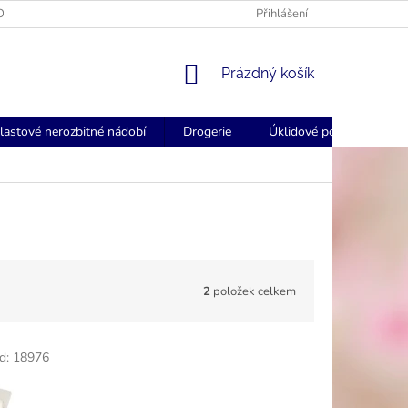
OGOVANÉ UBROUSKY - FORSTCZ
FORSTCZ DOPRAVA ZDARMA NAD
Přihlášení
NÁKUPNÍ
Prázdný košík
KOŠÍK
lastové nerozbitné nádobí
Drogerie
Úklidové pomůcky
2
položek celkem
d:
18976