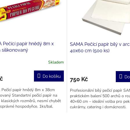
 Pečící papír hnědý 8m x
SAMA Pečící papír bílý v arc
 silikonovaný
40x60 cm (500 ks)
Skladem
Do košíku
Do
č
750 Kč
Pečící papír hnědý 8m x 38cm
Profesionální bílý pečicí papír S
novaný Standartní pečící papír na
praktickém balení 500 archů o r
 klasických rozměrů, nesmí chybět
40×60 cm – ideální volba pro pek
správné hospodyňce. 1ks/bal.
cukrárny, catering i domácnosti.
Oboustranně...
O
v