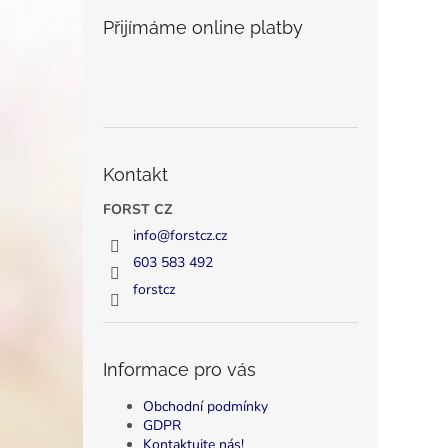
Přijímáme online platby
Kontakt
FORST CZ
info
@
forstcz.cz
603 583 492
forstcz
Informace pro vás
Obchodní podmínky
GDPR
Kontaktujte nás!