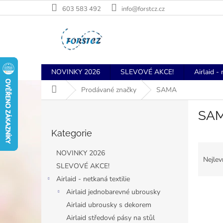
Přejít
603 583 492
info@forstcz.cz
na
obsah
NOVINKY 2026
SLEVOVÉ AKCE!
Airlaid - 
Domů
Prodávané značky
SAMA
P
SA
o
Přeskočit
s
Kategorie
kategorie
t
Ř
r
NOVINKY 2026
a
a
Nejlev
SLEVOVÉ AKCE!
z
n
Airlaid - netkaná textilie
e
n
V
n
í
Airlaid jednobarevné ubrousky
ý
í
p
Airlaid ubrousky s dekorem
p
p
a
Airlaid středové pásy na stůl