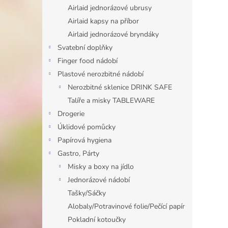
n
Airlaid jednorázové ubrusy
e
Airlaid kapsy na příbor
l
Airlaid jednorázové bryndáky
Svatební doplňky
Finger food nádobí
Plastové nerozbitné nádobí
Nerozbitné sklenice DRINK SAFE
Talíře a misky TABLEWARE
Drogerie
Úklidové pomůcky
Papírová hygiena
Gastro, Párty
Misky a boxy na jídlo
Jednorázové nádobí
Tašky/Sáčky
Alobaly/Potravinové folie/Pečící papír
Pokladní kotoučky