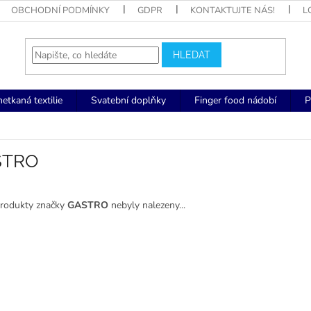
OBCHODNÍ PODMÍNKY
GDPR
KONTAKTUJTE NÁS!
L
HLEDAT
netkaná textilie
Svatební doplňky
Finger food nádobí
P
STRO
rodukty značky
GASTRO
nebyly nalezeny...