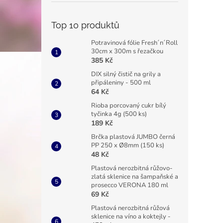
Top 10 produktů
Potravinová fólie Fresh´n´Roll
30cm x 300m s řezačkou
385 Kč
DIX silný čistič na grily a
připáleniny - 500 ml
64 Kč
Rioba porcovaný cukr bílý
tyčinka 4g (500 ks)
189 Kč
Brčka plastová JUMBO černá
PP 250 x Ø8mm (150 ks)
48 Kč
Plastová nerozbitná růžovo-
zlatá sklenice na šampaňské a
prosecco VERONA 180 ml
69 Kč
Plastová nerozbitná růžová
sklenice na víno a koktejly -