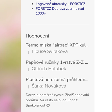
Logované ubrousky - FORSTCZ
FORSTCZ Doprava zdarma nad
1000,-
Hodnocení
Termo miska "airpac" XPP kulatá bílá 500 ml, Ø11,5 cm (25 ks)
Libuše Svíráková
|
Hodnocení produktu je 5 z 5 hvězdiček.
Papírové ručníky 1vrstvé Z-Z zelené LINTEO ECONOMY 23x25 cm (200 ks)
Oldřich Holubek
|
Hodnocení produktu je 5 z 5 hvězdiček.
Plastová nerozbitná průhledná sklenice na šampaňské a prosecco VERONA 180 ml
Šárka Nováková
|
Hodnocení produktu je 5 z 5 hvězdiček.
Dorazilo poměrně rychle. Zboží odpovídá
obrázku. Na cesty se budou hodit.
Spokojenost 😊