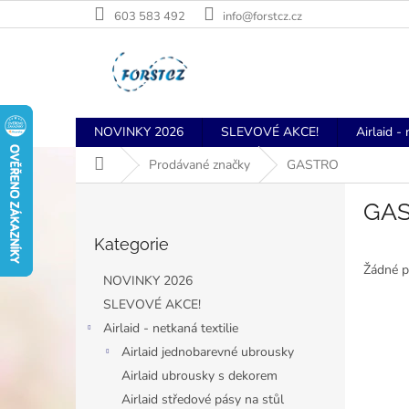
Přejít
603 583 492
info@forstcz.cz
na
obsah
NOVINKY 2026
SLEVOVÉ AKCE!
Airlaid - 
Domů
Prodávané značky
GASTRO
P
GA
o
Přeskočit
s
Kategorie
kategorie
t
Žádné p
r
NOVINKY 2026
a
SLEVOVÉ AKCE!
n
Airlaid - netkaná textilie
n
í
Airlaid jednobarevné ubrousky
p
Airlaid ubrousky s dekorem
a
Airlaid středové pásy na stůl