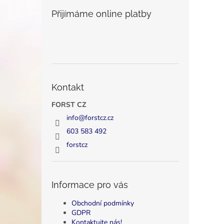
Přijímáme online platby
Kontakt
FORST CZ
info
@
forstcz.cz
603 583 492
forstcz
Informace pro vás
Obchodní podmínky
GDPR
Kontaktujte nás!