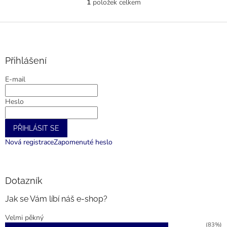
1
položek celkem
O
v
l
Z
á
á
d
p
a
a
Přihlášení
c
t
í
E-mail
í
p
r
Heslo
v
k
y
PŘIHLÁSIT SE
v
ý
Nová registrace
Zapomenuté heslo
p
i
s
u
Dotazník
Jak se Vám líbí náš e-shop?
Velmi pěkný
(83%)