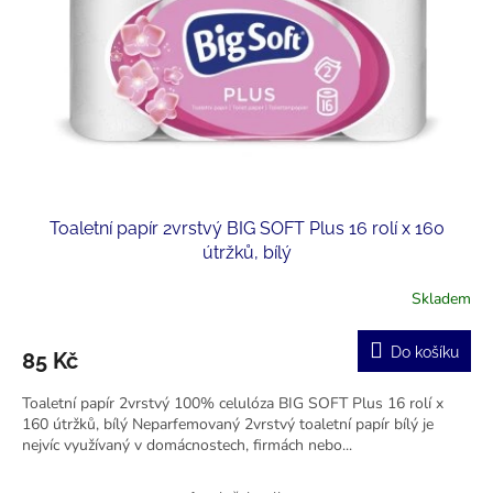
r
u
o
k
d
t
u
ů
k
t
ů
Toaletní papír 2vrstvý BIG SOFT Plus 16 rolí x 160
útržků, bílý
Skladem
Průměrné
hodnocení
produktu
Do košíku
85 Kč
je
5,0
Toaletní papír 2vrstvý 100% celulóza BIG SOFT Plus 16 rolí x
z
160 útržků, bílý Neparfemovaný 2vrstvý toaletní papír bílý je
5
nejvíc využívaný v domácnostech, firmách nebo...
hvězdiček.