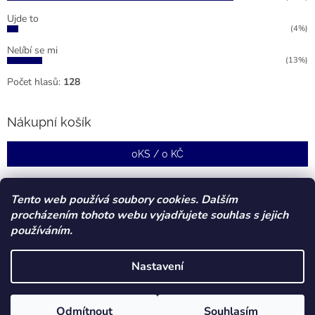
Ujde to
(4%)
Nelíbí se mi
(13%)
Počet hlasů:
128
Nákupní košík
0
KS /
0 KČ
Tento web používá soubory cookies. Dalším
procházením tohoto webu vyjadřujete souhlas s jejich
používáním.
Nastavení
Vytvořil Shoptet
Odmítnout
Souhlasím
Copyright 2026
Forstcz
. Všechna práva vyhrazena.