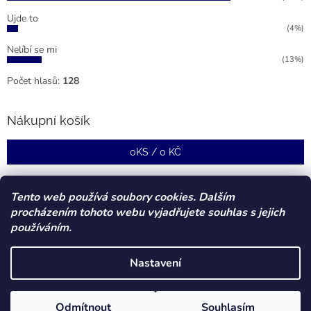
Ujde to
(4%)
Nelíbí se mi
(13%)
Počet hlasů:
128
Nákupní košík
0
KS /
0 KČ
Tento web používá soubory cookies. Dalším
procházením tohoto webu vyjadřujete souhlas s jejich
používáním.
Nastavení
Vytvořil Shoptet
Odmítnout
Souhlasím
Copyright 2026
Forstcz
. Všechna práva vyhrazena.