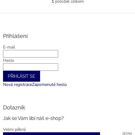
1
položek celkem
O
v
l
Z
á
á
d
p
a
a
Přihlášení
c
t
í
E-mail
í
p
r
Heslo
v
k
y
PŘIHLÁSIT SE
v
ý
Nová registrace
Zapomenuté heslo
p
i
s
u
Dotazník
Jak se Vám líbí náš e-shop?
Velmi pěkný
(83%)