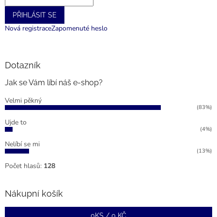
PŘIHLÁSIT SE
Nová registrace
Zapomenuté heslo
Dotazník
Jak se Vám líbí náš e-shop?
Velmi pěkný
(83%)
Ujde to
(4%)
Nelíbí se mi
(13%)
Počet hlasů:
128
Nákupní košík
0
KS /
0 KČ