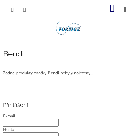
Přejít
NÁKUP
na
obsah
KOŠÍK
Bendi
Žádné produkty značky
Bendi
nebyly nalezeny...
Z
á
p
a
Přihlášení
t
E-mail
í
Heslo