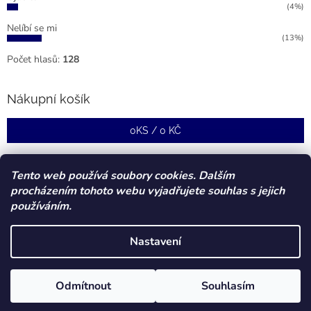
(4%)
Nelíbí se mi
(13%)
Počet hlasů:
128
Nákupní košík
0
KS /
0 KČ
Tento web používá soubory cookies. Dalším
procházením tohoto webu vyjadřujete souhlas s jejich
používáním.
Nastavení
Vytvořil Shoptet
Odmítnout
Souhlasím
Copyright 2026
Forstcz
. Všechna práva vyhrazena.