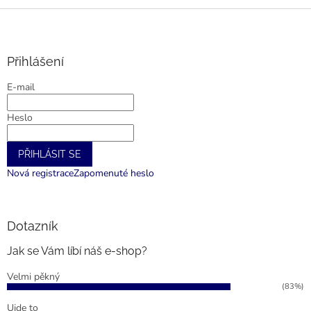
Z
á
p
a
Přihlášení
t
E-mail
í
Heslo
PŘIHLÁSIT SE
Nová registrace
Zapomenuté heslo
Dotazník
Jak se Vám líbí náš e-shop?
Velmi pěkný
(83%)
Ujde to