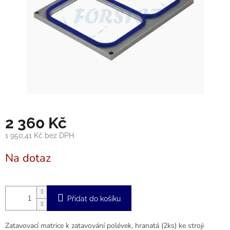
2 360 Kč
1 950,41 Kč bez DPH
Měrná
Na dotaz
cena:
Přidat do košíku
Zatavovací matrice k zatavování polévek, hranatá (2ks) ke stroji