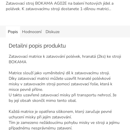
Zatavovací stroj BOKAMA AG02E na balení hotových jídel a
polévek. K zatavovacímu stroji dostanete 1-dílnou matrici...
Popis
Hodnocení
Diskuze
Detailní popis produktu
Zatavovací matrice k zatavování polévek, hranatá (2ks) ke stroji
BOKAMA
Matrice slouží jako vyměnitelný díl k zatavovacímu stroji.
Díky zatavovací matrici můžete uzavřít hranaté polévkové
misky v zatavovacím stroji pomocí zatavovací folie, která k
misce pevně přilne.
U takto uzavřené zatavovací misky při transportu nehrozí, že
by její obsah skončil mimo tento obal.
Každá matrice je opatřena silikonem, který zaručuje pevné
uchycení misky při jejím zatavování.
Tím je zamezeno nežádoucímu pohybu misky ve stroji a jejímu
případnému nesprávnému zatavení.