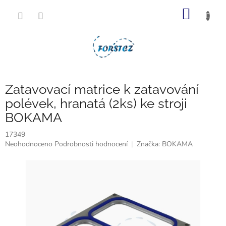
Přejít
NÁKUP
na
obsah
KOŠÍK
Zatavovací matrice k zatavování
polévek, hranatá (2ks) ke stroji
BOKAMA
17349
Průměrné
Neohodnoceno
Podrobnosti hodnocení
Značka:
BOKAMA
hodnocení
produktu
je
0,0
z
5
hvězdiček.