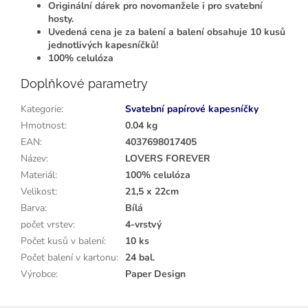
Originální dárek pro novomanžele i pro svatební
hosty.
Uvedená cena je za balení a balení obsahuje 10 kusů
jednotlivých kapesníčků!
100% celulóza
Doplňkové parametry
Kategorie
:
Svatební papírové kapesníčky
Hmotnost
:
0.04 kg
EAN
:
4037698017405
Název
:
LOVERS FOREVER
Materiál
:
100% celulóza
Velikost
:
21,5 x 22cm
Barva
:
Bílá
počet vrstev
:
4-vrstvý
Počet kusů v balení
:
10 ks
Počet balení v kartonu
:
24 bal.
Výrobce
:
Paper Design