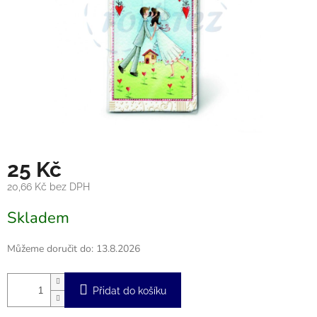
25 Kč
20,66 Kč bez DPH
Měrná
Skladem
cena:
Můžeme doručit do:
13.8.2026
Přidat do košíku