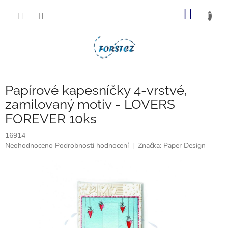
Přejít
NÁKUP
na
obsah
KOŠÍK
Papírové kapesníčky 4-vrstvé,
zamilovaný motiv - LOVERS
FOREVER 10ks
16914
Průměrné
Neohodnoceno
Podrobnosti hodnocení
Značka:
Paper Design
hodnocení
produktu
je
0,0
z
5
hvězdiček.