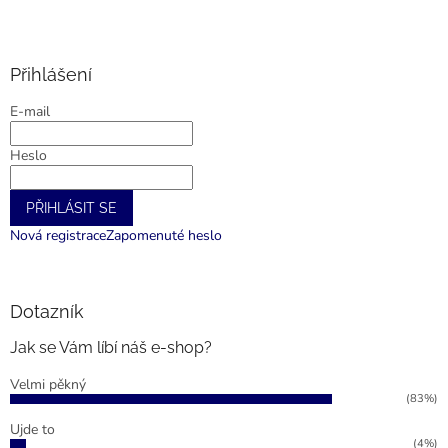
Z
á
p
a
Přihlášení
t
E-mail
í
Heslo
PŘIHLÁSIT SE
Nová registrace
Zapomenuté heslo
Dotazník
Jak se Vám líbí náš e-shop?
Velmi pěkný
(83%)
Ujde to
(4%)