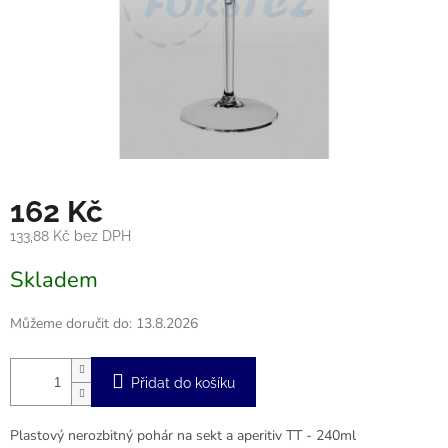
162 Kč
133,88 Kč bez DPH
Měrná
Skladem
cena:
Můžeme doručit do:
13.8.2026
Přidat do košíku
Plastový nerozbitný pohár na sekt a aperitiv TT - 240ml