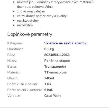
některé jsou vyráběny z recyklovatelných materiálů
(bambus, cukrová třtina)
znovu omyvatelné
velmi dobrý poměr ceny a kvality
recyklovatelný
nerozbitný
Doplňkové parametry
Kategorie
:
Sklenice na sekt a aperitiv
Hmotnost
:
0.1 kg
EAN
:
8024854112063
Název
:
Pohár na stopce
Barva
:
Transparentní
Materiál
:
TT-nerozbitné
Objem
:
240ml
Počet kusů v balení
:
1 ks
Počet balení v kartonu
:
6 bal.
Výrobce
:
Gold Plast