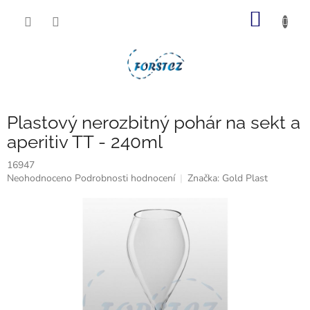
Přejít
NÁKUP
na
obsah
KOŠÍK
Plastový nerozbitný pohár na sekt a
aperitiv TT - 240ml
16947
Průměrné
Neohodnoceno
Podrobnosti hodnocení
Značka:
Gold Plast
hodnocení
produktu
je
0,0
z
5
hvězdiček.