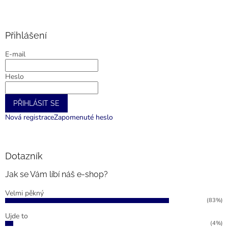
Z
á
p
a
Přihlášení
t
E-mail
í
Heslo
PŘIHLÁSIT SE
Nová registrace
Zapomenuté heslo
Dotazník
Jak se Vám líbí náš e-shop?
Velmi pěkný
(83%)
Ujde to
(4%)