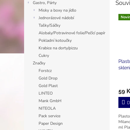
Souvi
Gastro, Párty
Misky a boxy na jídlo
Novi
Jednorázové nádobí
Tašky/Sáčky
Alobaly/Potravinové folie/Pečící papír
Pokladní kotoučky
Krabice na dorty/pizzu
Cukry
Plast
Značky
sklen
Forstcz
kokte
Gold Drop
Gold Plast
59 
LINTEO
Mank GmbH
D
NITEOLA
Pack service
Plasto
Milan
Paper Design
ml Pla