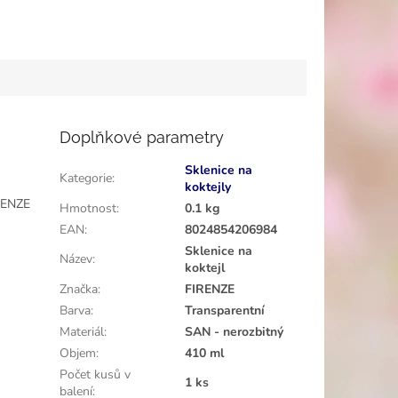
Doplňkové parametry
Sklenice na
Kategorie
:
koktejly
IRENZE
Hmotnost
:
0.1 kg
EAN
:
8024854206984
Sklenice na
Název
:
koktejl
Značka
:
FIRENZE
Barva
:
Transparentní
Materiál
:
SAN - nerozbitný
Objem
:
410 ml
Počet kusů v
1 ks
balení
: