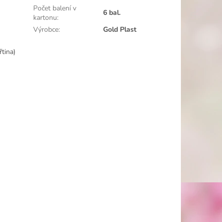
Počet balení v
6 bal.
kartonu
:
Výrobce
:
Gold Plast
tina)