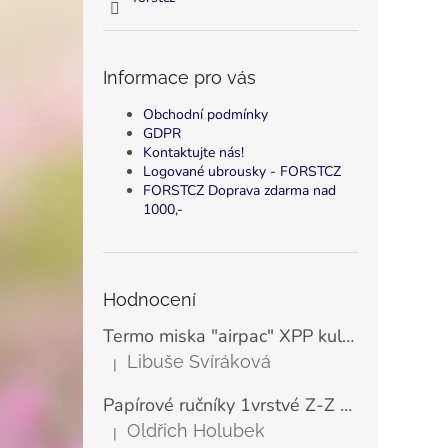
Informace pro vás
Obchodní podmínky
GDPR
Kontaktujte nás!
Logované ubrousky - FORSTCZ
FORSTCZ Doprava zdarma nad
1000,-
Hodnocení
Termo miska "airpac" XPP kulatá bílá 500 ml, Ø11,5 cm (25 ks)
Libuše Svíráková
|
Hodnocení produktu je 5 z 5 hvězdiček.
Papírové ručníky 1vrstvé Z-Z zelené LINTEO ECONOMY 23x25 cm (200 ks)
Oldřich Holubek
|
Hodnocení produktu je 5 z 5 hvězdiček.