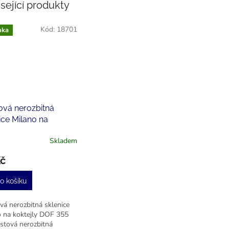
sející produkty
Kód:
18701
nka
ová nerozbitná
ice Milano na
jly DOF 355 ml
Skladem
Kč
o košíku
vá nerozbitná sklenice
o na koktejly DOF 355
stová nerozbitná