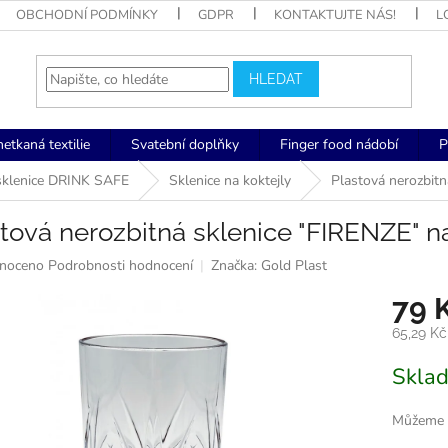
OBCHODNÍ PODMÍNKY
GDPR
KONTAKTUJTE NÁS!
L
HLEDAT
netkaná textilie
Svatební doplňky
Finger food nádobí
P
sklenice DRINK SAFE
Sklenice na koktejly
Plastová nerozbitn
tová nerozbitná sklenice "FIRENZE" na
né
noceno
Podrobnosti hodnocení
Značka:
Gold Plast
ní
79 
u
65,29 K
Měrná
Skla
cena:
k.
Můžeme d