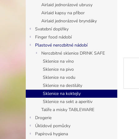
n
Airlaid jednorázové ubrusy
e
Airlaid kapsy na příbor
l
Airlaid jednorázové bryndáky
Svatební doplňky
Finger food nádobí
Plastové nerozbitné nádobí
Nerozbitné sklenice DRINK SAFE
Sklenice na víno
Sklenice na pivo
Sklenice na vodu
Sklenice na destiláty
Sklenice na koktejly
Sklenice na sekt a aperitiv
Talíře a misky TABLEWARE
Drogerie
Úklidové pomůcky
Papírová hygiena