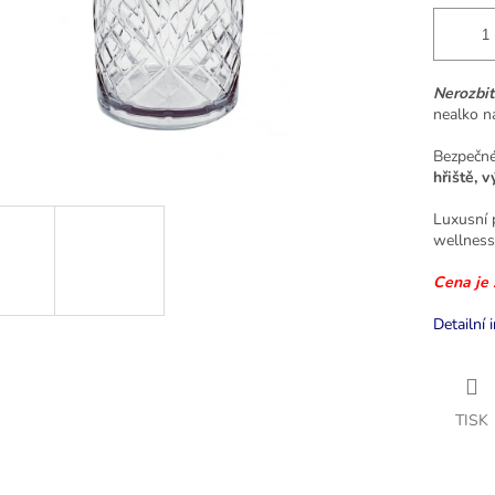
Nerozbit
nealko n
Bezpečné
hřiště, v
Luxusní p
wellness,
Cena je 
Detailní 
TISK