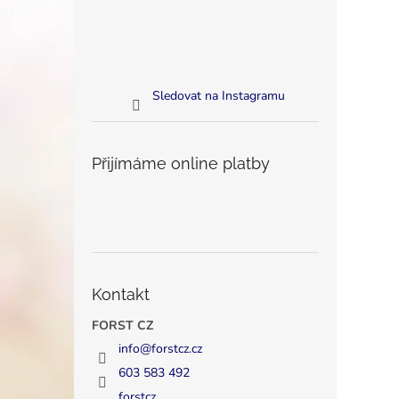
Sledovat na Instagramu
Přijímáme online platby
Kontakt
FORST CZ
info
@
forstcz.cz
603 583 492
forstcz