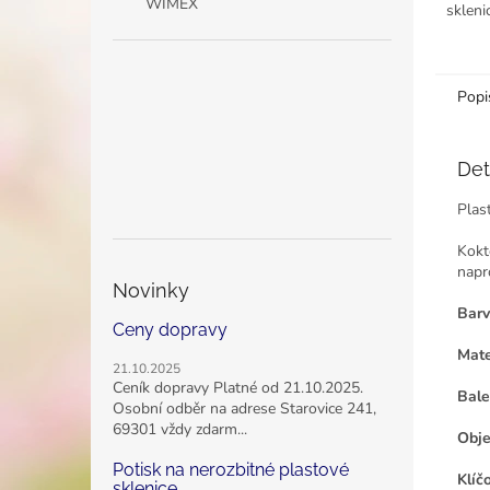
WIMEX
sklen
elegan
whisky
koktejly
Popi
Det
Plas
Kokt
napr
Novinky
Barv
Ceny dopravy
Mate
21.10.2025
Ceník dopravy Platné od 21.10.2025.
Bale
Osobní odběr na adrese Starovice 241,
69301 vždy zdarm...
Obj
Potisk na nerozbitné plastové
Klíč
sklenice