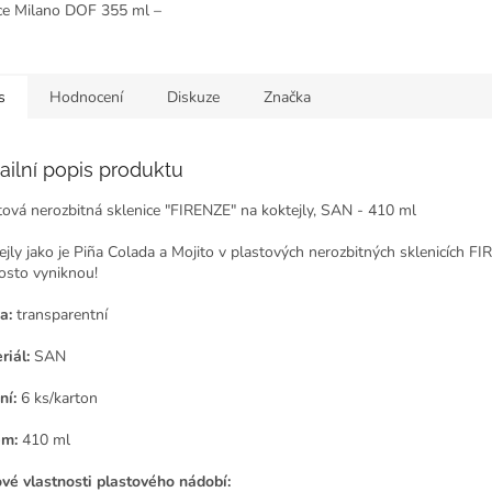
ice Milano DOF 355 ml –
tní sklenice ve stylu
 tumbleru, ideální na
,...
s
Hodnocení
Diskuze
Značka
ailní popis produktu
tová nerozbitná sklenice "FIRENZE" na koktejly, SAN - 410 ml
ejly jako je
Piña Colada a Mojito v plastových nerozbitných sklenicích F
osto vyniknou!
a:
transparentní
riál:
SAN
ní:
6 ks/karton
em:
410 ml
ové vlastnosti plastového nádobí: