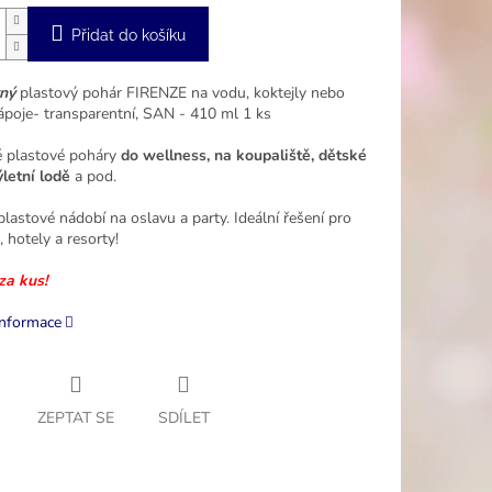
Přidat do košíku
ný
plastový pohár FIRENZE na vodu, koktejly nebo
ápoje- transparentní, SAN - 410 ml 1 ks
 plastové poháry
do wellness, na koupaliště, dětské
ýletní lodě
a pod.
lastové nádobí na oslavu a party. Ideální řešení pro
 hotely a resorty!
za kus!
informace
ZEPTAT SE
SDÍLET