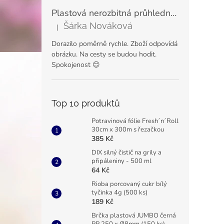
Plastová nerozbitná průhledná sklenice na šampaňské a prosecco VERONA 180 ml
Šárka Nováková
|
Hodnocení produktu je 5 z 5 hvězdiček.
Dorazilo poměrně rychle. Zboží odpovídá
obrázku. Na cesty se budou hodit.
Spokojenost 😊
Top 10 produktů
Potravinová fólie Fresh´n´Roll
30cm x 300m s řezačkou
385 Kč
DIX silný čistič na grily a
připáleniny - 500 ml
64 Kč
Rioba porcovaný cukr bílý
tyčinka 4g (500 ks)
189 Kč
Brčka plastová JUMBO černá