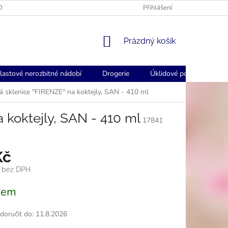
OGOVANÉ UBROUSKY - FORSTCZ
FORSTCZ DOPRAVA ZDARMA NAD
Přihlášení
NÁKUPNÍ
Prázdný košík
KOŠÍK
lastové nerozbitné nádobí
Drogerie
Úklidové pomůcky
á sklenice "FIRENZE" na koktejly, SAN - 410 ml
 koktejly, SAN - 410 ml
17841
Kč
č bez DPH
dem
oručit do:
11.8.2026