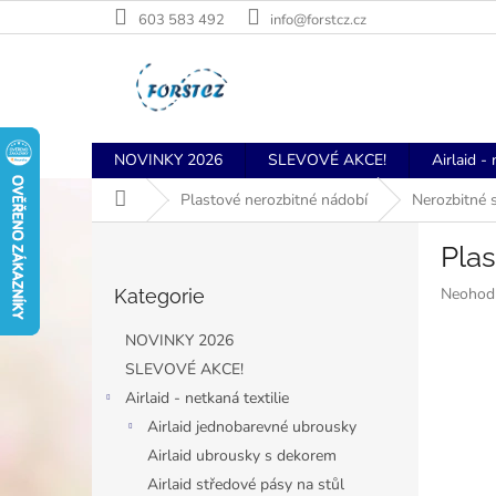
Přejít
603 583 492
info@forstcz.cz
na
obsah
NOVINKY 2026
SLEVOVÉ AKCE!
Airlaid - 
Domů
Plastové nerozbitné nádobí
Nerozbitné 
P
Plas
o
Přeskočit
s
Průměr
Neohod
Kategorie
kategorie
t
hodnoce
r
produkt
NOVINKY 2026
a
je
SLEVOVÉ AKCE!
n
0,0
Airlaid - netkaná textilie
z
n
5
í
Airlaid jednobarevné ubrousky
hvězdiče
p
Airlaid ubrousky s dekorem
a
Airlaid středové pásy na stůl