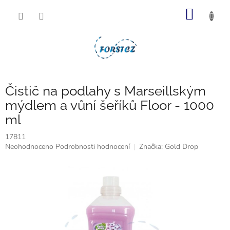
Přejít
NÁKUP
na
obsah
KOŠÍK
Čistič na podlahy s Marseillským
mýdlem a vůní šeříků Floor - 1000
ml
17811
Průměrné
Neohodnoceno
Podrobnosti hodnocení
Značka:
Gold Drop
hodnocení
produktu
je
0,0
z
5
hvězdiček.