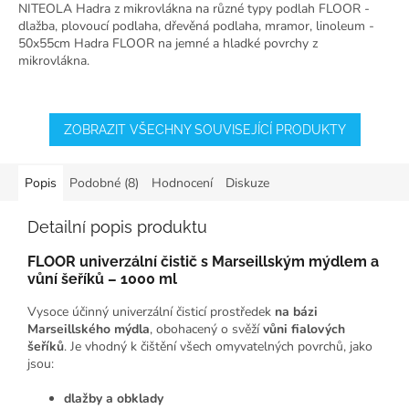
NITEOLA Hadra z mikrovlákna na různé typy podlah FLOOR -
dlažba, plovoucí podlaha, dřevěná podlaha, mramor, linoleum -
50x55cm Hadra FLOOR na jemné a hladké povrchy z
mikrovlákna.
ZOBRAZIT VŠECHNY SOUVISEJÍCÍ PRODUKTY
Popis
Podobné (8)
Hodnocení
Diskuze
Detailní popis produktu
FLOOR univerzální čistič s Marseillským mýdlem a
vůní šeříků – 1000 ml
Vysoce účinný univerzální čisticí prostředek
na bázi
Marseillského mýdla
, obohacený o svěží
vůni fialových
šeříků
. Je vhodný k čištění všech omyvatelných povrchů, jako
jsou:
dlažby a obklady