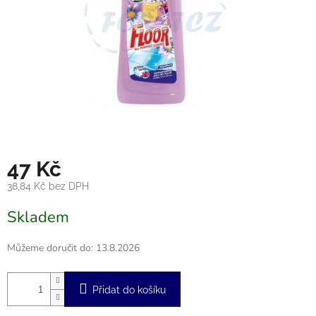
47 Kč
38,84 Kč bez DPH
Měrná
Skladem
cena:
Můžeme doručit do:
13.8.2026
Přidat do košíku