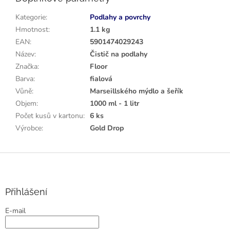
Kategorie
:
Podlahy a povrchy
Hmotnost
:
1.1 kg
EAN
:
5901474029243
Název
:
Čistič na podlahy
Značka
:
Floor
Barva
:
fialová
Vůně
:
Marseillského mýdlo a šeřík
Objem
:
1000 ml - 1 litr
Počet kusů v kartonu
:
6 ks
Výrobce
:
Gold Drop
Z
á
p
a
Přihlášení
t
E-mail
í