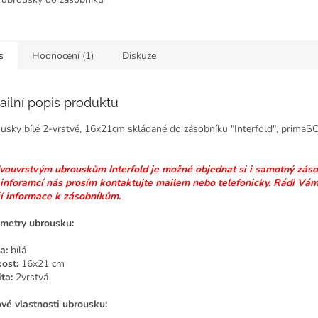
ld, rozměr 30 × 33 cm,
icky skládané...
s
Hodnocení (1)
Diskuze
ailní popis produktu
usky bílé 2-vrstvé, 16x21cm skládané do zásobníku "Interfold", primaS
vouvrstvým ubrouskům Interfold je možné objednat si i samotný zás
 inforamcí nás prosím kontaktujte mailem nebo telefonicky. Rádi Vám
ší informace k zásobníkům.
metry ubrousku:
a:
bílá
kost:
16x21 cm
ta:
2vrstvá
ové vlastnosti ubrousku: