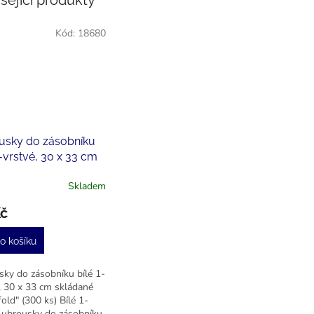
sející produkty
Kód:
18680
usky do zásobníku
1-vrstvé, 30 x 33 cm
ané "Novafold" (300
Skladem
Kč
o košíku
ky do zásobníku bílé 1-
, 30 x 33 cm skládané
old" (300 ks) Bílé 1-
 ubrousky do zásobníku