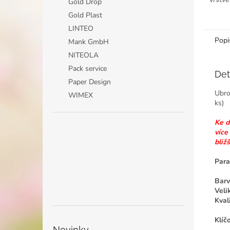
Gold Drop
Novafo
Gold Plast
hygien
LINTEO
Popi
Mank GmbH
NITEOLA
Pack service
Det
Paper Design
Ubro
WIMEX
ks)
Ke d
více
bliž
Para
Barv
Veli
Kvali
Klíč
Novinky