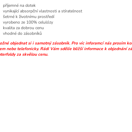
příjemné na dotek
vynikající absorpční vlastnosti a stíratelnost
šetrné k životnímu prostředí
vyrobeno ze 100% celulózy
kvalita za dobrou cenu
vhodné do zásobníků
žné objednat si i samotný zásobník.
Pro víc inforamcí nás prosím ko
em nebo telefonicky. Rádi Vám sdělíe bližší informace k objednání z
nterfoldy za skvělou c
e
nu.