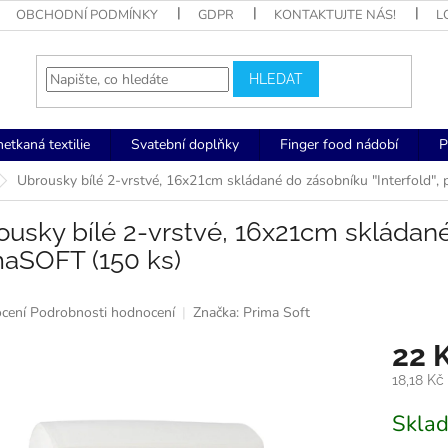
OBCHODNÍ PODMÍNKY
GDPR
KONTAKTUJTE NÁS!
L
HLEDAT
netkaná textilie
Svatební doplňky
Finger food nádobí
P
Ubrousky bílé 2-vrstvé, 16x21cm skládané do zásobníku "Interfold",
usky bílé 2-vrstvé, 16x21cm skládané 
maSOFT (150 ks)
né
cení
Podrobnosti hodnocení
Značka:
Prima Soft
ní
22 
u
18,18 Kč
Měrná
Skla
cena:
k.