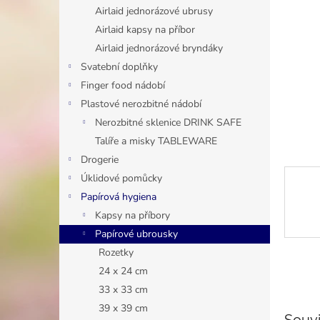
n
Airlaid jednorázové ubrusy
e
Airlaid kapsy na příbor
l
Airlaid jednorázové bryndáky
Svatební doplňky
Finger food nádobí
Plastové nerozbitné nádobí
Nerozbitné sklenice DRINK SAFE
Talíře a misky TABLEWARE
Drogerie
Úklidové pomůcky
Papírová hygiena
Kapsy na příbory
Papírové ubrousky
Rozetky
24 x 24 cm
33 x 33 cm
39 x 39 cm