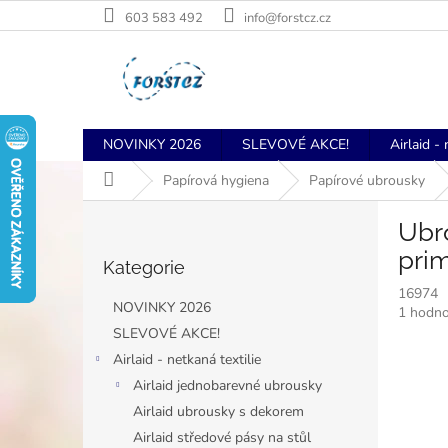
Přejít
603 583 492
info@forstcz.cz
na
obsah
NOVINKY 2026
SLEVOVÉ AKCE!
Airlaid - 
Domů
Papírová hygiena
Papírové ubrousky
P
Ubro
o
Přeskočit
s
pri
Kategorie
kategorie
t
16974
r
NOVINKY 2026
Průměr
1 hodno
a
hodnoce
SLEVOVÉ AKCE!
n
produkt
Airlaid - netkaná textilie
n
je
í
Airlaid jednobarevné ubrousky
5,0
p
z
Airlaid ubrousky s dekorem
5
a
Airlaid středové pásy na stůl
hvězdiče