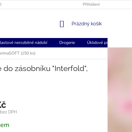
OGOVANÉ UBROUSKY - FORSTCZ
FORSTCZ DOPRAVA ZDARMA NAD
Přihlášení
NÁKUPNÍ
Prázdný košík
KOŠÍK
lastové nerozbitné nádobí
Drogerie
Úklidové pomůcky
 primaSOFT (150 ks)
do zásobníku "Interfold",
Kč
 bez DPH
dem