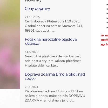
Ceny dopravy
21.10.2025
Ceník dopravy Platné od 21.10.2025.
Osobní odběr na adrese Starovice 241,
69301 vždy zdarm...
J
e
mo
Potisk na nerozbitné plastové
mail
sklenice
na i
14.5.2025
Nerozbitné plastové sklenice: Bezpečí,
odolnost a styl pro každou příležitost
Hledáte sklenice, kte...
Doprava zdarma Brno a okolí nad
1000,-
26.1.2024
Při objednávkách nad 1000,- s DPH na
našem e-shopu máte od nás DOPRAVU
ZDARMA v rámci Brna a jeho bl...