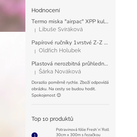
Hodnocení
Termo miska "airpac" XPP kulatá bílá 500 ml, Ø11,5 cm (25 ks)
Libuše Svíráková
|
Hodnocení produktu je 5 z 5 hvězdiček.
Papírové ručníky 1vrstvé Z-Z zelené LINTEO ECONOMY 23x25 cm (200 ks)
Oldřich Holubek
|
Hodnocení produktu je 5 z 5 hvězdiček.
Plastová nerozbitná průhledná sklenice na šampaňské a prosecco VERONA 180 ml
Šárka Nováková
|
Hodnocení produktu je 5 z 5 hvězdiček.
Dorazilo poměrně rychle. Zboží odpovídá
obrázku. Na cesty se budou hodit.
Spokojenost 😊
Top 10 produktů
Potravinová fólie Fresh´n´Roll
30cm x 300m s řezačkou