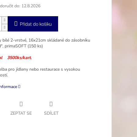
oručit do:
12.8.2026
Přidat do košíku
 bílé 2-vrstvé, 16x21cm skládané do zásobníku
ld", primaSOFT (150 ks)
al 3500ks/kart.
olba pro jídleny nebo restaurace s vysokou
ostí.
informace
ZEPTAT SE
SDÍLET