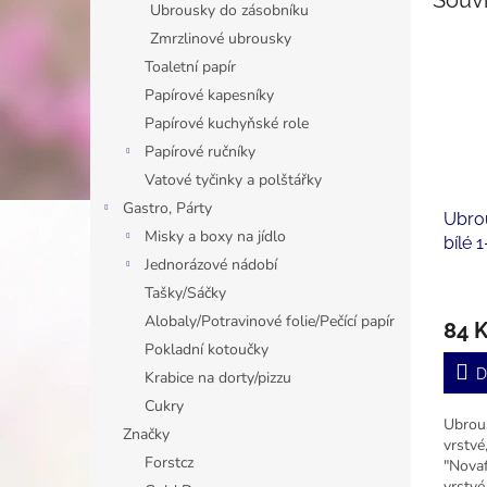
Souvi
Ubrousky do zásobníku
Zmrzlinové ubrousky
Toaletní papír
Papírové kapesníky
Papírové kuchyňské role
Papírové ručníky
Vatové tyčinky a polštářky
Gastro, Párty
Ubro
Misky a boxy na jídlo
bílé 
Jednorázové nádobí
sklád
ks)
Tašky/Sáčky
Alobaly/Potravinové folie/Pečící papír
84 
Pokladní kotoučky
D
Krabice na dorty/pizzu
Cukry
Ubrous
Značky
vrstvé
Forstcz
"Novaf
vrstvé