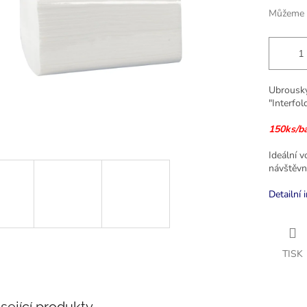
Můžeme d
Ubrousky
"Interfo
150ks/b
Ideální v
návštěvn
Detailní 
TISK