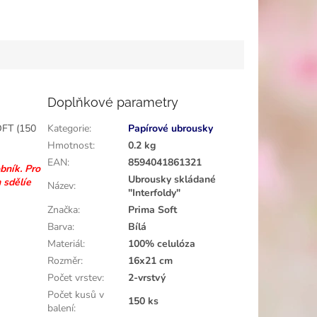
Doplňkové parametry
OFT (150
Kategorie
:
Papírové ubrousky
Hmotnost
:
0.2 kg
EAN
:
8594041861321
obník.
Pro
Ubrousky skládané
 sdělíe
Název
:
"Interfoldy"
Značka
:
Prima Soft
Barva
:
Bílá
Materiál
:
100% celulóza
Rozměr
:
16x21 cm
Počet vrstev
:
2-vrstvý
Počet kusů v
150 ks
balení
: