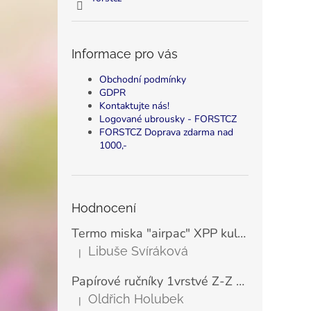
Informace pro vás
Obchodní podmínky
GDPR
Kontaktujte nás!
Logované ubrousky - FORSTCZ
FORSTCZ Doprava zdarma nad
1000,-
Hodnocení
Termo miska "airpac" XPP kulatá bílá 500 ml, Ø11,5 cm (25 ks)
Libuše Svíráková
|
Hodnocení produktu je 5 z 5 hvězdiček.
Papírové ručníky 1vrstvé Z-Z zelené LINTEO ECONOMY 23x25 cm (200 ks)
Oldřich Holubek
|
Hodnocení produktu je 5 z 5 hvězdiček.