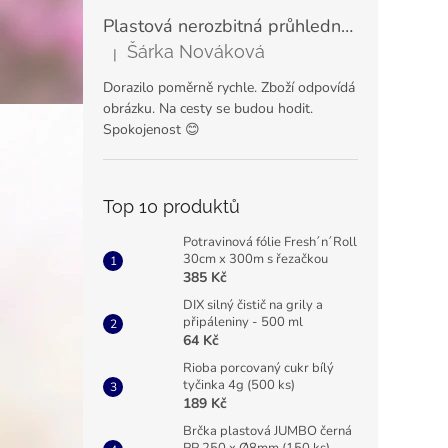
Plastová nerozbitná průhledná sklenice na šampaňské a prosecco VERONA 180 ml
Šárka Nováková
|
Hodnocení produktu je 5 z 5 hvězdiček.
Dorazilo poměrně rychle. Zboží odpovídá
obrázku. Na cesty se budou hodit.
Spokojenost 😊
Top 10 produktů
Potravinová fólie Fresh´n´Roll
30cm x 300m s řezačkou
385 Kč
DIX silný čistič na grily a
připáleniny - 500 ml
64 Kč
Rioba porcovaný cukr bílý
tyčinka 4g (500 ks)
189 Kč
Brčka plastová JUMBO černá