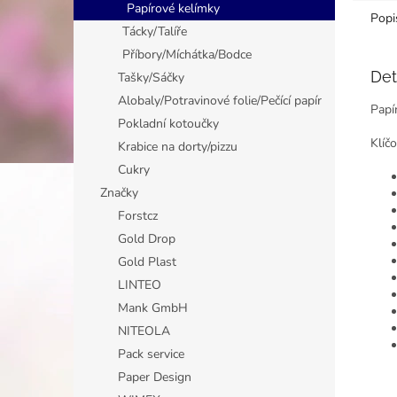
Papírové kelímky
Popi
Tácky/Talíře
Příbory/Míchátka/Bodce
Det
Tašky/Sáčky
Alobaly/Potravinové folie/Pečící papír
Papí
Pokladní kotoučky
Klíč
Krabice na dorty/pizzu
Cukry
Značky
Forstcz
Gold Drop
Gold Plast
LINTEO
Mank GmbH
NITEOLA
Pack service
Paper Design