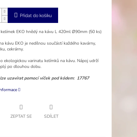
Přidat do košíku
 kelímek EKO hnědý na kávu L 420ml Ø90mm (50 ks)
na kávu EKO je nedílnou součástí každého kavárny,
ku, cekrárny.
 o ekologickou varinatu kelímků na kávu. Nápoj udrží
eplý po dlouhou dobu.
lze uzavírat pomocí víček pod kódem: 17767
informace
ZEPTAT SE
SDÍLET