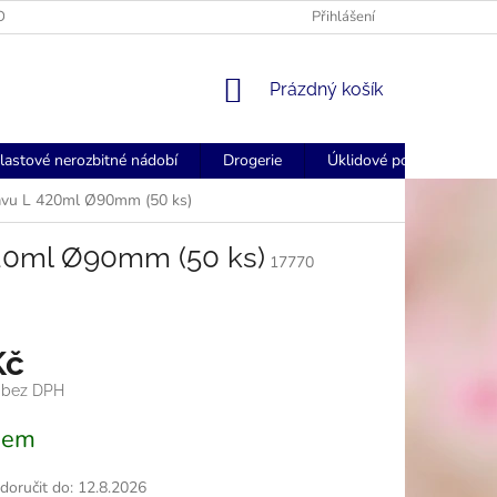
OGOVANÉ UBROUSKY - FORSTCZ
FORSTCZ DOPRAVA ZDARMA NAD
Přihlášení
NÁKUPNÍ
Prázdný košík
KOŠÍK
lastové nerozbitné nádobí
Drogerie
Úklidové pomůcky
ávu L 420ml Ø90mm (50 ks)
420ml Ø90mm (50 ks)
17770
Kč
č bez DPH
dem
oručit do:
12.8.2026