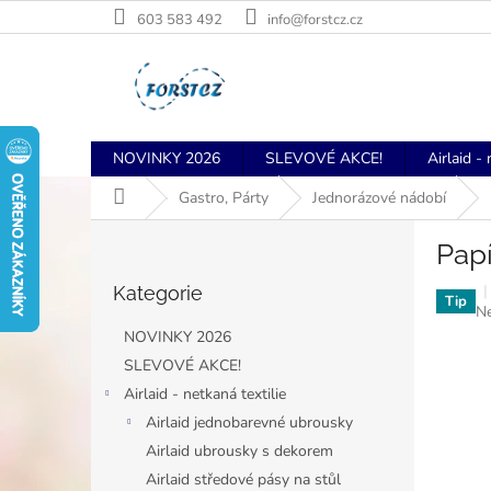
Přejít
603 583 492
info@forstcz.cz
na
obsah
NOVINKY 2026
SLEVOVÉ AKCE!
Airlaid - 
Domů
Gastro, Párty
Jednorázové nádobí
P
Pap
o
Přeskočit
s
Kategorie
kategorie
t
Tip
P
N
r
h
NOVINKY 2026
a
p
SLEVOVÉ AKCE!
n
je
Airlaid - netkaná textilie
0,
n
z
í
Airlaid jednobarevné ubrousky
5
p
Airlaid ubrousky s dekorem
hv
a
Airlaid středové pásy na stůl