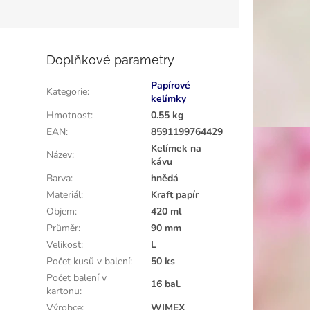
Doplňkové parametry
Papírové
Kategorie
:
kelímky
Hmotnost
:
0.55 kg
EAN
:
8591199764429
Kelímek na
Název
:
kávu
Barva
:
hnědá
Materiál
:
Kraft papír
Objem
:
420 ml
Průměr
:
90 mm
Velikost
:
L
Počet kusů v balení
:
50 ks
Počet balení v
16 bal.
kartonu
:
Výrobce
:
WIMEX