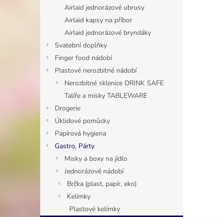
n
Airlaid jednorázové ubrusy
e
Airlaid kapsy na příbor
l
Airlaid jednorázové bryndáky
Svatební doplňky
Finger food nádobí
Plastové nerozbitné nádobí
Nerozbitné sklenice DRINK SAFE
Talíře a misky TABLEWARE
Drogerie
Úklidové pomůcky
Papírová hygiena
Gastro, Párty
Misky a boxy na jídlo
Jednorázové nádobí
Brčka (plast, papír, eko)
Kelímky
Plastové kelímky