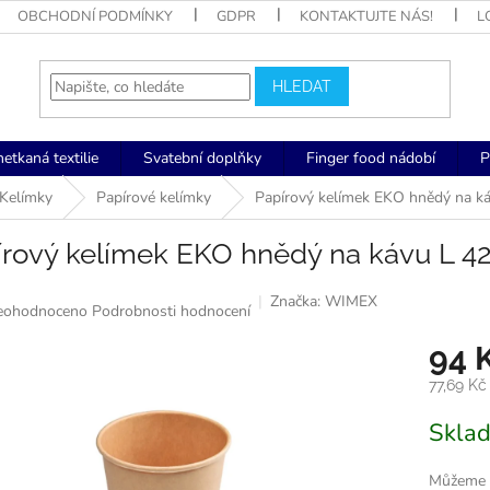
OBCHODNÍ PODMÍNKY
GDPR
KONTAKTUJTE NÁS!
L
HLEDAT
netkaná textilie
Svatební doplňky
Finger food nádobí
P
Kelímky
Papírové kelímky
Papírový kelímek EKO hnědý na k
írový kelímek EKO hnědý na kávu L 
Značka:
WIMEX
růměrné
eohodnoceno
Podrobnosti hodnocení
odnocení
94 
roduktu
77,69 K
0
Měrná
Skla
cena:
ězdiček.
Můžeme d