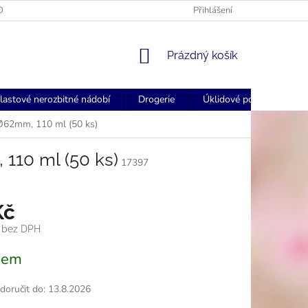
OGOVANÉ UBROUSKY - FORSTCZ
FORSTCZ DOPRAVA ZDARMA NAD
Přihlášení
NÁKUPNÍ
Prázdný košík
KOŠÍK
lastové nerozbitné nádobí
Drogerie
Úklidové pomůcky
 Ø62mm, 110 ml (50 ks)
110 ml (50 ks)
17397
Kč
č bez DPH
dem
oručit do:
13.8.2026