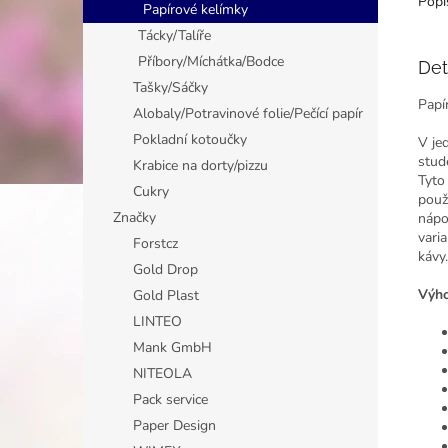
Popi
Papírové kelímky
Tácky/Talíře
Příbory/Míchátka/Bodce
Det
Tašky/Sáčky
Papí
Alobaly/Potravinové folie/Pečící papír
Pokladní kotoučky
V je
stud
Krabice na dorty/pizzu
Tyto
Cukry
použ
Značky
nápo
vari
Forstcz
kávy.
Gold Drop
Výho
Gold Plast
LINTEO
Mank GmbH
NITEOLA
Pack service
Paper Design