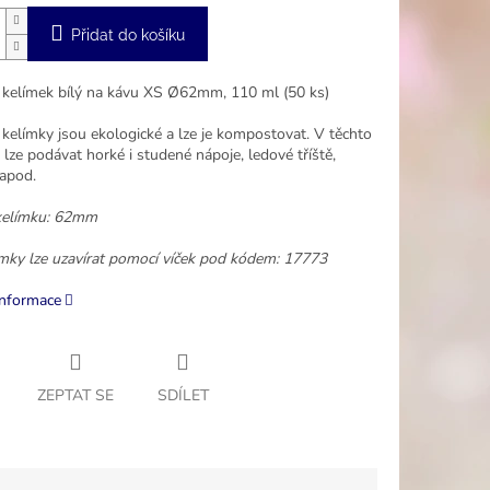
Přidat do košíku
 kelímek bílý na kávu XS Ø62mm, 110 ml (50 ks)
 kelímky jsou ekologické a lze je kompostovat. V těchto
lze podávat horké i studené nápoje, ledové tříště,
 apod.
kelímku: 62mm
ímky lze uzavírat pomocí víček pod kódem:
17773
informace
ZEPTAT SE
SDÍLET