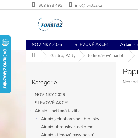
Přejít
603 583 492
info@forstcz.cz
na
obsah
NOVINKY 2026
SLEVOVÉ AKCE!
Airlaid - 
Domů
Gastro, Párty
Jednorázové nádobí
P
Papí
o
Přeskočit
s
Průměr
Neohod
Kategorie
kategorie
t
hodnoce
r
produkt
NOVINKY 2026
a
je
SLEVOVÉ AKCE!
n
0,0
Airlaid - netkaná textilie
z
n
5
í
Airlaid jednobarevné ubrousky
hvězdiče
p
Airlaid ubrousky s dekorem
a
Airlaid středové pásy na stůl