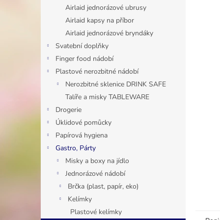
n
Airlaid jednorázové ubrusy
e
Airlaid kapsy na příbor
l
Airlaid jednorázové bryndáky
Svatební doplňky
Finger food nádobí
Plastové nerozbitné nádobí
Nerozbitné sklenice DRINK SAFE
Talíře a misky TABLEWARE
Drogerie
Úklidové pomůcky
Papírová hygiena
Gastro, Párty
Misky a boxy na jídlo
Jednorázové nádobí
Brčka (plast, papír, eko)
Kelímky
Plastové kelímky