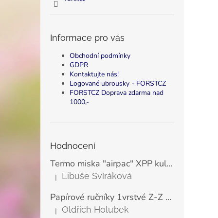
Informace pro vás
Obchodní podmínky
GDPR
Kontaktujte nás!
Logované ubrousky - FORSTCZ
FORSTCZ Doprava zdarma nad
1000,-
Hodnocení
Termo miska "airpac" XPP kulatá bílá 500 ml, Ø11,5 cm (25 ks)
Libuše Svíráková
|
Hodnocení produktu je 5 z 5 hvězdiček.
Papírové ručníky 1vrstvé Z-Z zelené LINTEO ECONOMY 23x25 cm (200 ks)
Oldřich Holubek
|
Hodnocení produktu je 5 z 5 hvězdiček.