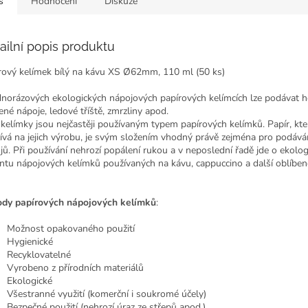
s
Hodnocení
Diskuze
ailní popis produktu
rový kelímek bílý na kávu XS Ø62mm, 110 ml (50 ks)
dnorázových ekologických nápojových papírových kelímcích lze podávat h
ené nápoje, ledové tříště, zmrzliny apod.
 kelímky jsou nejčastěji používaným typem papírových kelímků. Papír, kte
ívá na jejich výrobu, je svým složením vhodný právě zejména pro podává
jů. Při používání nehrozí popálení rukou a v neposlední řadě jde o ekolo
antu nápojových kelímků používaných na kávu, cappuccino a další oblíben
dy papírových nápojových kelímků
:
Možnost opakovaného použití
Hygienické
Recyklovatelné
Vyrobeno z přírodních materiálů
Ekologické
Všestranné využití (komerční i soukromé účely)
Bezpečné použití (nehrozí úraz ze střepů apod.)