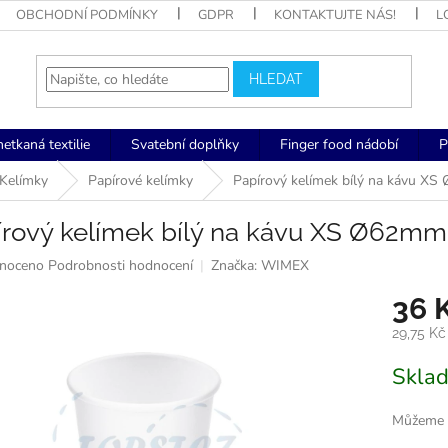
OBCHODNÍ PODMÍNKY
GDPR
KONTAKTUJTE NÁS!
L
HLEDAT
netkaná textilie
Svatební doplňky
Finger food nádobí
P
Kelímky
Papírové kelímky
Papírový kelímek bílý na kávu XS
rový kelímek bílý na kávu XS Ø62mm, 
né
noceno
Podrobnosti hodnocení
Značka:
WIMEX
ní
36 
u
29,75 K
Měrná
Skla
cena:
k.
Můžeme d