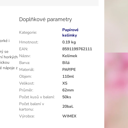
Doplňkové parametry
Papírové
Kategorie
:
kelímky
orké i
Hmotnost
:
0.19 kg
EAN
:
8591199762111
rý se
Název
:
Kelímek
ní horkých
gickou
Barva
:
Bílá
é nápoje z
Materiál
:
PAP/PE
Objem
:
110ml
Velikost
:
XS
Průměr
:
62mm
Počet kusů v balení
:
50ks
Počet balení v
20bal.
kartonu
:
Výrobce
:
WIMEX