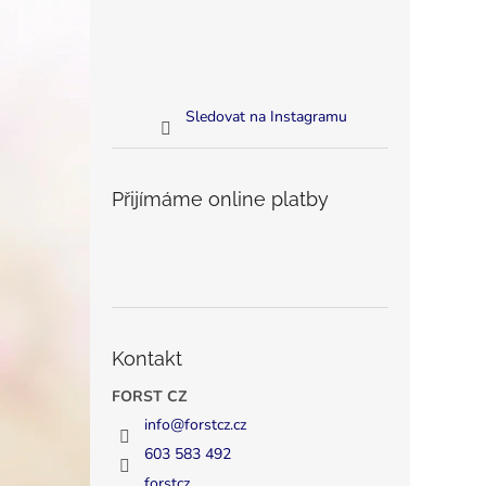
Sledovat na Instagramu
Přijímáme online platby
Kontakt
FORST CZ
info
@
forstcz.cz
603 583 492
forstcz