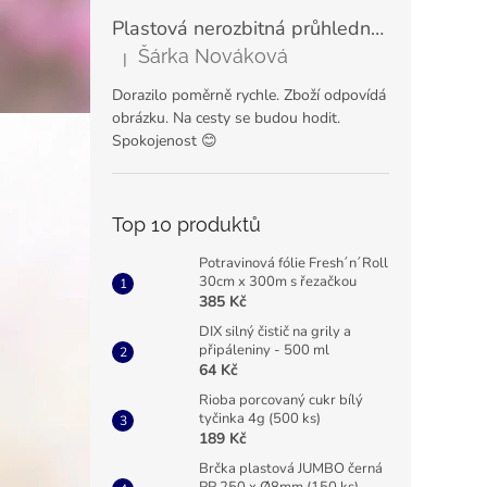
Plastová nerozbitná průhledná sklenice na šampaňské a prosecco VERONA 180 ml
Šárka Nováková
|
Hodnocení produktu je 5 z 5 hvězdiček.
Dorazilo poměrně rychle. Zboží odpovídá
obrázku. Na cesty se budou hodit.
Spokojenost 😊
Top 10 produktů
Potravinová fólie Fresh´n´Roll
30cm x 300m s řezačkou
385 Kč
DIX silný čistič na grily a
připáleniny - 500 ml
64 Kč
Rioba porcovaný cukr bílý
tyčinka 4g (500 ks)
189 Kč
Brčka plastová JUMBO černá