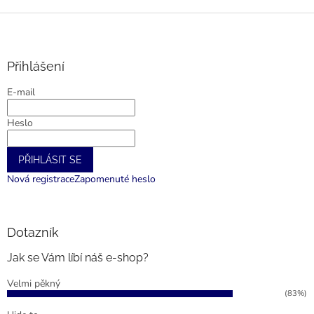
Z
á
p
a
Přihlášení
t
E-mail
í
Heslo
PŘIHLÁSIT SE
Nová registrace
Zapomenuté heslo
Dotazník
Jak se Vám líbí náš e-shop?
Velmi pěkný
(83%)