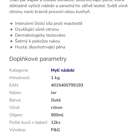
důkladně vyčistí nádobí a zanechá ho zářivě lesklé. Svěží vůně
citronu navíc krásně provoní celou kuchyň.
🔸 Intenzivní čistící síla proti mastnotě
🔸 Osvěžující vůně citronu
🔸 Dermatologicky testováno
🔸 Šetrný k pokožce rukou
🔸 Hustá, dlouhotrvající pěna
Doplňkové parametry
Kategorie
:
Mytí nádobí
Hmotnost
:
1 kg
EAN
:
4015400795193
Název
:
Jar
Barva
:
žlutá
Vůně
:
citron
Objem
:
900ml
Počet kusů v balení
:
12ks
Výrobce
:
P&G