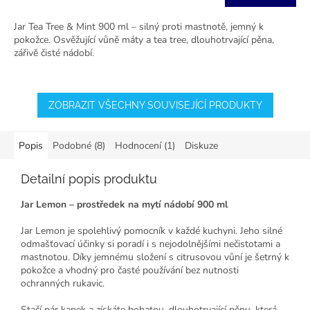
Jar Tea Tree & Mint 900 ml – silný proti mastnotě, jemný k
pokožce. Osvěžující vůně máty a tea tree, dlouhotrvající pěna,
zářivě čisté nádobí.
ZOBRAZIT VŠECHNY SOUVISEJÍCÍ PRODUKTY
Popis
Podobné (8)
Hodnocení (1)
Diskuze
Detailní popis produktu
Jar Lemon – prostředek na mytí nádobí 900 ml
Jar Lemon je spolehlivý pomocník v každé kuchyni. Jeho silné
odmašťovací účinky si poradí i s nejodolnějšími nečistotami a
mastnotou. Díky jemnému složení s citrusovou vůní je šetrný k
pokožce a vhodný pro časté používání bez nutnosti
ochranných rukavic.
Stačí pár kapek a získáte bohatou, dlouhotrvající pěnu, která