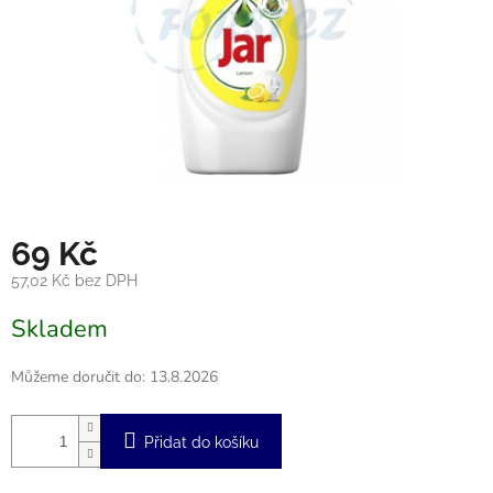
69 Kč
57,02 Kč bez DPH
Měrná
Skladem
cena:
Můžeme doručit do:
13.8.2026
Přidat do košíku