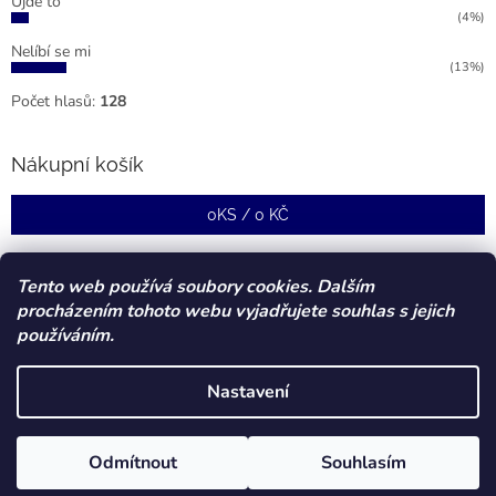
Ujde to
(4%)
Nelíbí se mi
(13%)
Počet hlasů:
128
Nákupní košík
0
KS /
0 KČ
Tento web používá soubory cookies. Dalším
procházením tohoto webu vyjadřujete souhlas s jejich
používáním.
Nastavení
Vytvořil Shoptet
Odmítnout
Souhlasím
Copyright 2026
Forstcz
. Všechna práva vyhrazena.