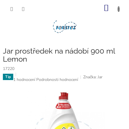
Přejít
NÁKUP
na
obsah
KOŠÍK
Jar prostředek na nádobí 900 ml
Lemon
17220
Značka:
Jar
Tip
Průměrné
1 hodnocení
Podrobnosti hodnocení
hodnocení
produktu
je
5,0
z
5
hvězdiček.