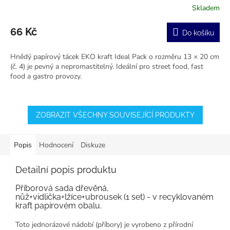
Skladem
66 Kč
Do košíku
Hnědý papírový tácek EKO kraft Ideal Pack o rozměru 13 × 20 cm
(č. 4) je pevný a nepromastitelný. Ideální pro street food, fast
food a gastro provozy.
ZOBRAZIT VŠECHNY SOUVISEJÍCÍ PRODUKTY
Popis
Hodnocení
Diskuze
Detailní popis produktu
Příborová sada dřevěná,
nůž+vidlička+lžíce+ubrousek (1 set) - v recyklovaném
kraft papírovém obalu.
Toto jednorázové nádobí (příbory) je vyrobeno z přírodní