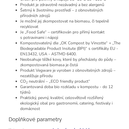
Produkt je zdravotně nezávadný a bez alergenů
Šetrný k životnímu prostředí – z obnovitelných
přírodních zdrojů
Je možné jej zkompostovat na biomasu, či tepelně
recyklovat
Je „Food Safe“ – certifikován pro přímý kontakt
s potravinami i nápoji
Kompostovatelný dle „OK Compost by Vincotte“ + „The
Biodegradable Product Insitute (BPI)“ s certifikáty EU -
EN13432, USA - ASTMD 6400.
Neobsahuje těžké kovy, které by přecházely do půdy –
zkompostovaná biomasa je čistá
Produkt Vegware je vyroben z obnovitelných zdrojů –
nezatěžuje přírodu
CO
neutrální – „ECO friendly product“
2
Garantovaná doba bio rozkladu v kompostu - do 12
týdnů
Praktický, pevný, kvalitní, celosvětově rozšířený
ekologický obal pro gastronomii, catering, festivaly i
domácnost
Doplňkové parametry