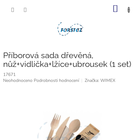
Přejít
NÁKUP
na
obsah
KOŠÍK
Příborová sada dřevěná,
nůž+vidlička+lžíce+ubrousek (1 set)
17671
Průměrné
Neohodnoceno
Podrobnosti hodnocení
Značka:
WIMEX
hodnocení
produktu
je
0,0
z
5
hvězdiček.