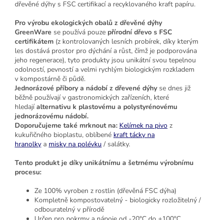
dřevěné dýhy s FSC certifikací a recyklovaného kraft papíru.
Pro výrobu ekologických obalů z dřevěné dýhy
GreenWare
se používá pouze
přírodní dřevo s FSC
certifikátem
(z kontrolovaných lesních probírek, díky kterým
les dostává prostor pro dýchání a růst, čímž je podporována
jeho regenerace), tyto produkty jsou unikátní svou tepelnou
odolností, pevností a velmi rychlým biologickým rozkladem
v kompostárně či půdě.
Jednorázové příbory a nádobí z dřevené dýhy
se dnes již
běžně používají v gastronomických zařízeních, které
hledají
alternativu k plastovému a polystyrénovému
jednorázovému nádobí.
Doporučujeme také mrknout na:
Kelímek na pivo
z
kukuřičného bioplastu, oblíbené
kraft tácky na
hranolky
a
misky na polévku
/ salátky.
Tento produkt je díky unikátnímu a šetrnému výrobnímu
procesu:
Ze 100% vyroben z rostlin (dřevěná FSC dýha)
Kompletně kompostovatelný - biologicky rozložitelný /
odbouratelný v přírodě
Určen pro pokrmy a nápoje od -20°C do +100°C