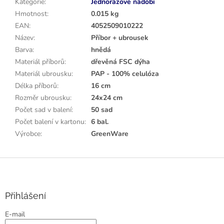
Kategorie
:
Jednorázové nádobí
Hmotnost
:
0.015 kg
EAN
:
4052509010222
Název
:
Příbor + ubrousek
Barva
:
hnědá
Materiál příborů
:
dřevěná FSC dýha
Materiál ubrousku
:
PAP - 100% celulóza
Délka příborů
:
16 cm
Rozměr ubrousku
:
24x24 cm
Počet sad v balení
:
50 sad
Počet balení v kartonu
:
6 bal.
Výrobce
:
GreenWare
Z
á
p
a
Přihlášení
t
E-mail
í