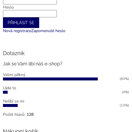
Heslo
PŘIHLÁSIT SE
Nová registrace
Zapomenuté heslo
Dotazník
Jak se Vám líbí náš e-shop?
Velmi pěkný
(83%)
Ujde to
(4%)
Nelíbí se mi
(13%)
Počet hlasů:
128
Nákupní košík