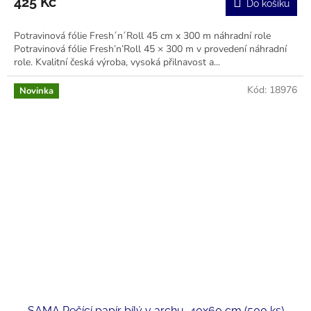
425 Kč
Do košíku
Potravinová fólie Fresh´n´Roll 45 cm x 300 m náhradní role
Potravinová fólie Fresh’n’Roll 45 × 300 m v provedení náhradní
role. Kvalitní česká výroba, vysoká přilnavost a...
Kód:
18976
Novinka
SAMA Pečící papír bílý v archu, 40x60 cm (500 ks)