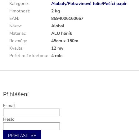
Kategorie
:
Alobaly/Potravinové folie/Pečící papír
Hmotnost
:
2 kg
EAN
:
8594006160667
Název
:
Alobal
Materiál
:
ALU hliník
Rozměry
:
45cm x 150m
Kvalita
:
12 my
Počet rolí v kartonu
:
4 role
Z
á
p
a
Přihlášení
t
E-mail
í
Heslo
PŘIHLÁSIT SE