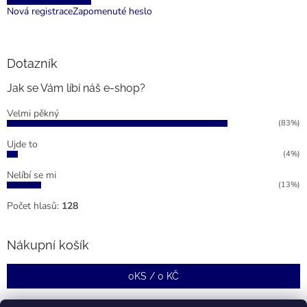
Nová registrace
Zapomenuté heslo
Dotazník
Jak se Vám líbí náš e-shop?
Velmi pěkný
(83%)
Ujde to
(4%)
Nelíbí se mi
(13%)
Počet hlasů:
128
Nákupní košík
0
KS /
0 KČ