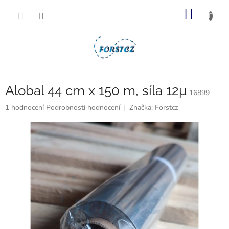
Přejít
NÁKUP
na
obsah
KOŠÍK
Alobal 44 cm x 150 m, síla 12μ
16899
Průměrné
1 hodnocení
Podrobnosti hodnocení
Značka:
Forstcz
hodnocení
produktu
je
5,0
z
5
hvězdiček.