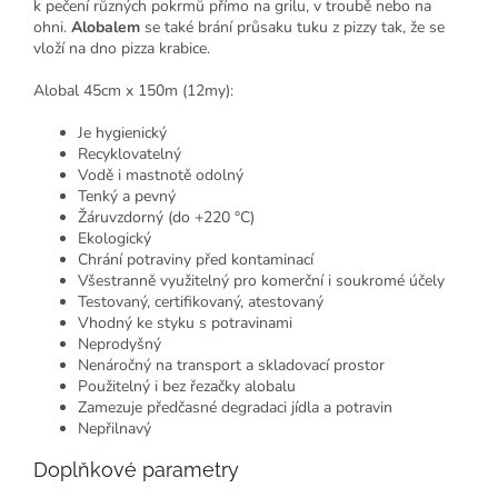
k pečení různých pokrmů přímo na grilu, v troubě nebo na
ohni.
Alobalem
se také brání průsaku tuku z pizzy tak, že se
vloží na dno pizza krabice.
Alobal 45cm x 150m (12my):
Je hygienický
Recyklovatelný
Vodě i mastnotě odolný
Tenký a pevný
Žáruvzdorný (do +220 °C)
Ekologický
Chrání potraviny před kontaminací
Všestranně využitelný pro komerční i soukromé účely
Testovaný, certifikovaný, atestovaný
Vhodný ke styku s potravinami
Neprodyšný
Nenáročný na transport a skladovací prostor
Použitelný i bez řezačky alobalu
Zamezuje předčasné degradaci jídla a potravin
Nepřilnavý
Doplňkové parametry