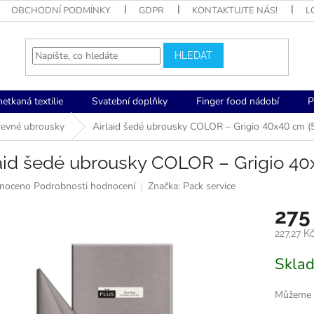
OBCHODNÍ PODMÍNKY
GDPR
KONTAKTUJTE NÁS!
L
HLEDAT
netkaná textilie
Svatební doplňky
Finger food nádobí
P
arevné ubrousky
Airlaid šedé ubrousky COLOR – Grigio 40x40 cm (
laid šedé ubrousky COLOR – Grigio 40
né
noceno
Podrobnosti hodnocení
Značka:
Pack service
ní
275
u
227,27 K
Měrná
Skla
cena:
k.
Můžeme d