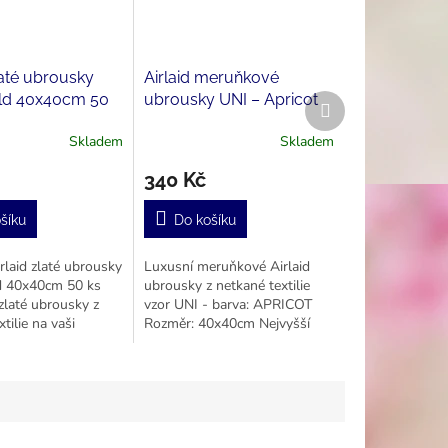
laté ubrousky
Airlaid meruňkové
old 40x40cm 50
ubrousky UNI – Apricot
Další
produkt
50 ks 40x40 cm
Skladem
Skladem
340 Kč
šíku
Do košíku
rlaid zlaté ubrousky
Luxusní meruňkové Airlaid
d 40x40cm 50 ks
ubrousky z netkané textilie
laté ubrousky z
vzor UNI - barva: APRICOT
tilie na vaši
Rozměr: 40x40cm Nejvyšší
jvyšší kvalita
kvalita netkané textilie!
tilie!