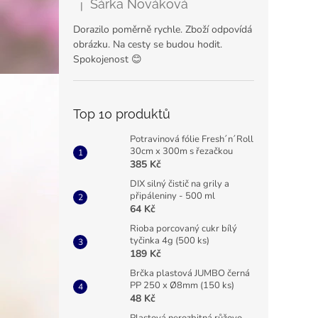
Šárka Nováková
|
Hodnocení produktu je 5 z 5 hvězdiček.
Dorazilo poměrně rychle. Zboží odpovídá
obrázku. Na cesty se budou hodit.
Spokojenost 😊
Top 10 produktů
Potravinová fólie Fresh´n´Roll
30cm x 300m s řezačkou
385 Kč
DIX silný čistič na grily a
připáleniny - 500 ml
64 Kč
Rioba porcovaný cukr bílý
tyčinka 4g (500 ks)
189 Kč
Brčka plastová JUMBO černá
PP 250 x Ø8mm (150 ks)
48 Kč