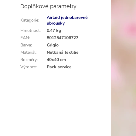
Doplňkové parametry
Airlaid jednobarevné
Kategorie
:
ubrousky
Hmotnost
:
0.47 kg
EAN
:
8012547106727
Barva
:
Grigio
Materiál
:
Netkaná textilie
Rozměry
:
40x40 cm
Výrobce
:
Pack service