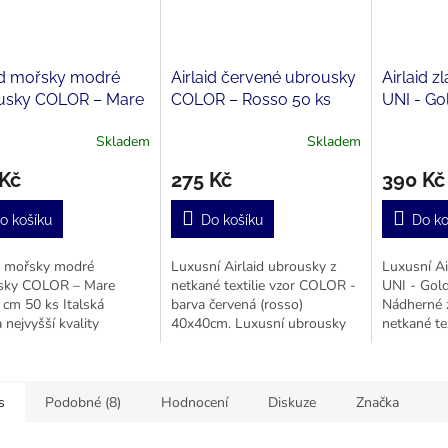
id mořsky modré
Airlaid červené ubrousky
Airlaid z
usky COLOR – Mare
COLOR – Rosso 50 ks
UNI - G
0 cm 50 ks
40x40 cm
ks
Skladem
Skladem
 Kč
275 Kč
390 Kč
o košíku
Do košíku
Do ko
id mořsky modré
Luxusní Airlaid ubrousky z
Luxusní Ai
sky COLOR – Mare
netkané textilie vzor COLOR -
UNI - Gol
cm 50 ks Italská
barva červená (rosso)
Nádherné z
 nejvyšší kvality
40x40cm. Luxusní ubrousky
netkané tex
ch ubrousků. ... vysoce
pro hotely a restaurace.
svatbu. Ne
í zpracování!!
netkané tex
s
Podobné (8)
Hodnocení
Diskuze
Značka