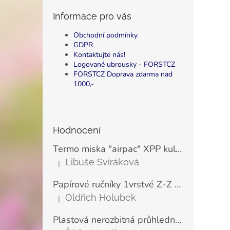
Informace pro vás
Obchodní podmínky
GDPR
Kontaktujte nás!
Logované ubrousky - FORSTCZ
FORSTCZ Doprava zdarma nad
1000,-
Hodnocení
Termo miska "airpac" XPP kulatá bílá 500 ml, Ø11,5 cm (25 ks)
Libuše Svíráková
|
Hodnocení produktu je 5 z 5 hvězdiček.
Papírové ručníky 1vrstvé Z-Z zelené LINTEO ECONOMY 23x25 cm (200 ks)
Oldřich Holubek
|
Hodnocení produktu je 5 z 5 hvězdiček.
Plastová nerozbitná průhledná sklenice na šampaňské a prosecco VERONA 180 ml