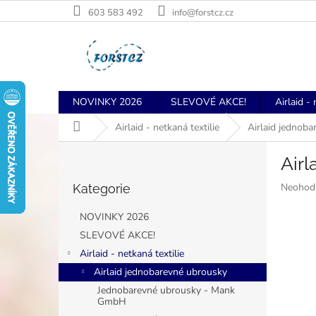
Přejít
603 583 492
info@forstcz.cz
na
obsah
NOVINKY 2026
SLEVOVÉ AKCE!
Airlaid - 
Domů
Airlaid - netkaná textilie
Airlaid jednob
P
Air
o
Přeskočit
s
Průměr
Neohod
Kategorie
kategorie
t
hodnoce
r
produkt
NOVINKY 2026
a
je
SLEVOVÉ AKCE!
n
0,0
Airlaid - netkaná textilie
z
n
5
í
Airlaid jednobarevné ubrousky
hvězdiče
p
Jednobarevné ubrousky - Mank
GmbH
a