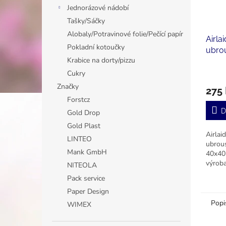
Jednorázové nádobí
Tašky/Sáčky
Alobaly/Potravinové folie/Pečící papír
Airla
Pokladní kotoučky
ubro
Krabice na dorty/pizzu
40x4
Cukry
Značky
275
Forstcz
D
Gold Drop
Gold Plast
Airla
LINTEO
ubrou
Mank GmbH
40x40 
výroba
NITEOLA
modrý
Pack service
kvalitn
Paper Design
Popi
WIMEX