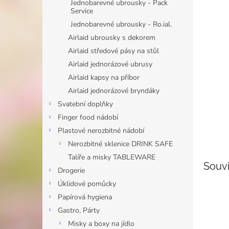
n
Jednobarevné ubrousky - Pack
Service
e
l
Jednobarevné ubrousky - Ro.ial.
Airlaid ubrousky s dekorem
Airlaid středové pásy na stůl
Airlaid jednorázové ubrusy
Airlaid kapsy na příbor
Airlaid jednorázové bryndáky
Svatební doplňky
Finger food nádobí
Plastové nerozbitné nádobí
Nerozbitné sklenice DRINK SAFE
Talíře a misky TABLEWARE
Souvi
Drogerie
Úklidové pomůcky
Papírová hygiena
Gastro, Párty
Misky a boxy na jídlo