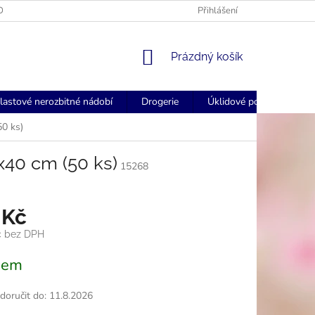
OGOVANÉ UBROUSKY - FORSTCZ
FORSTCZ DOPRAVA ZDARMA NAD
Přihlášení
NÁKUPNÍ
Prázdný košík
KOŠÍK
lastové nerozbitné nádobí
Drogerie
Úklidové pomůcky
50 ks)
x40 cm (50 ks)
15268
 Kč
č bez DPH
dem
oručit do:
11.8.2026