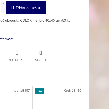
Přidat do košíku
šedé ubrousky COLOR – Grigio 40x40 cm (50 ks)
informace
ZEPTAT SE
SDÍLET
Kód:
15457
Kód:
15460
Tip